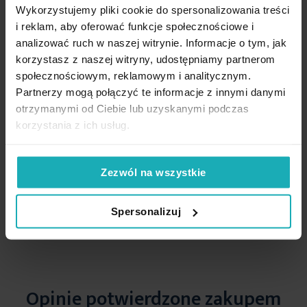
Wykorzystujemy pliki cookie do spersonalizowania treści
High-contrast mode
i reklam, aby oferować funkcje społecznościowe i
analizować ruch w naszej witrynie. Informacje o tym, jak
korzystasz z naszej witryny, udostępniamy partnerom
Podobne produkty
społecznościowym, reklamowym i analitycznym.
Partnerzy mogą połączyć te informacje z innymi danymi
otrzymanymi od Ciebie lub uzyskanymi podczas
korzystania z ich usług.
Zezwól na wszystkie
Spersonalizuj
Opinie potwierdzone zakupem