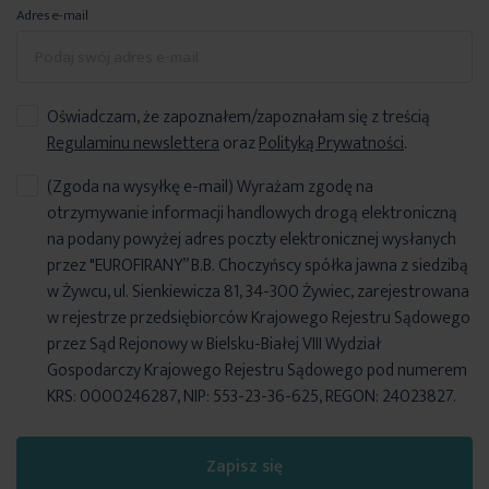
Adres e-mail
Oświadczam, że zapoznałem/zapoznałam się z treścią
Regulaminu newslettera
oraz
Polityką Prywatności
.
(Zgoda na wysyłkę e-mail) Wyrażam zgodę na
otrzymywanie informacji handlowych drogą elektroniczną
na podany powyżej adres poczty elektronicznej wysłanych
przez "EUROFIRANY” B.B. Choczyńscy spółka jawna z siedzibą
w Żywcu, ul. Sienkiewicza 81, 34-300 Żywiec, zarejestrowana
w rejestrze przedsiębiorców Krajowego Rejestru Sądowego
przez Sąd Rejonowy w Bielsku-Białej VIII Wydział
Gospodarczy Krajowego Rejestru Sądowego pod numerem
KRS: 0000246287, NIP: 553-23-36-625, REGON: 24023827.
Zapisz się