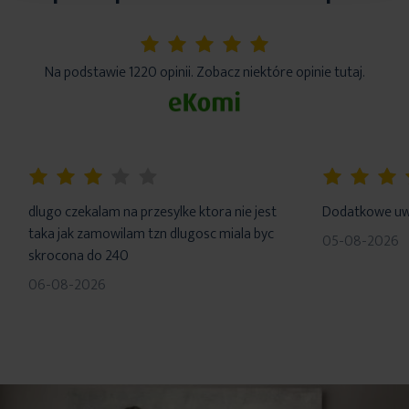
5%
Na podstawie 1220 opinii. Zobacz niektóre opinie tutaj.
60%
100%
dlugo czekalam na przesylke ktora nie jest
Dodatkowe uwa
taka jak zamowilam tzn dlugosc miala byc
05-08-2026
skrocona do 240
06-08-2026