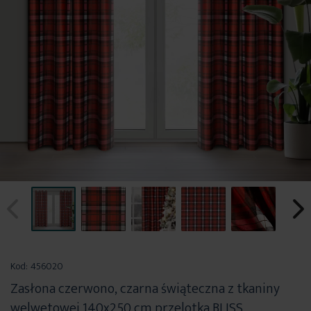
Przejdź
na
Kod:
456020
początek
Zasłona czerwono, czarna świąteczna z tkaniny
galerii
welwetowej 140x250 cm przelotka BLISS