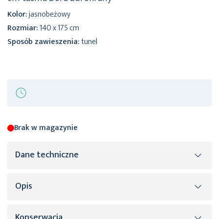
Kolor:
jasnobeżowy
Rozmiar:
140 x 175 cm
Sposób zawieszenia:
tunel
Brak w magazynie
Dane techniczne
Opis
Więcej
SKU
446534
informacji
Rozmiar (szer. x dł.)
140 x 175 cm
Konserwacja
Zasłona Dora z tkaniny o welurowej strukturze
to prosta, a