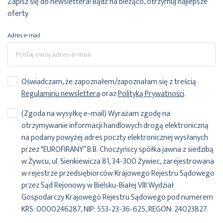
Zapisz się do newslettera! Bądź na bieżąco, otrzymuj najlepsze
oferty
Adres e-mail
Oświadczam, że zapoznałem/zapoznałam się z treścią
Regulaminu newslettera
oraz
Polityką Prywatności
.
(Zgoda na wysyłkę e-mail) Wyrażam zgodę na
otrzymywanie informacji handlowych drogą elektroniczną
na podany powyżej adres poczty elektronicznej wysłanych
przez "EUROFIRANY” B.B. Choczyńscy spółka jawna z siedzibą
w Żywcu, ul. Sienkiewicza 81, 34-300 Żywiec, zarejestrowana
w rejestrze przedsiębiorców Krajowego Rejestru Sądowego
przez Sąd Rejonowy w Bielsku-Białej VIII Wydział
Gospodarczy Krajowego Rejestru Sądowego pod numerem
KRS: 0000246287, NIP: 553-23-36-625, REGON: 24023827.