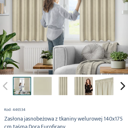
Przejdź
na
Kod:
446534
początek
Zasłona jasnobeżowa z tkaniny welurowej 140x175
galerii
cm taśma Dora Eurofirany