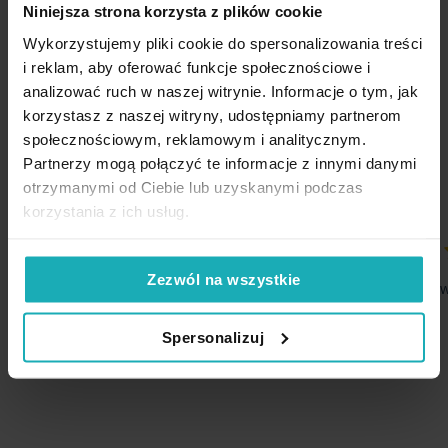
Pobierz instrukcję użytkowania i bezpieczeństwa produktu
Niniejsza strona korzysta z plików cookie
Opinie potwierdzone zakupem
Materiał: tkanina o welurowej strukturze
Wykorzystujemy pliki cookie do spersonalizowania treści
i reklam, aby oferować funkcje społecznościowe i
Skład: 100% poliester
analizować ruch w naszej witrynie. Informacje o tym, jak
Gramatura tkaniny: 195 gsm
korzystasz z naszej witryny, udostępniamy partnerom
5%
Na podstawie 1220 opinii. Zobacz niektóre opinie tutaj.
społecznościowym, reklamowym i analitycznym.
Sposób zawieszenia: taśma
Partnerzy mogą połączyć te informacje z innymi danymi
Temperatura prania: 30°C, nie suszyć w suszarce bębnowej
otrzymanymi od Ciebie lub uzyskanymi podczas
korzystania z ich usług.
Temperatura prasowania: 110°C
Podany wymiar dotyczy szerokości zasłony na płasko, przed
60%
100%
zawieszeniem i umarszczeniem
Zezwól na wszystkie
dlugo czekalam na przesylke ktora nie jest
Dodatkowe uwa
taka jak zamowilam tzn dlugosc miala byc
05-08-2026
skrocona do 240
Spersonalizuj
06-08-2026