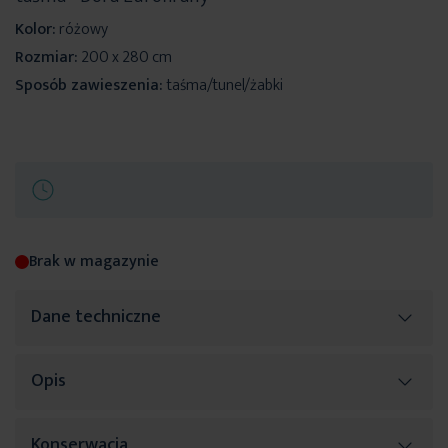
Kolor:
różowy
Rozmiar:
200 x 280 cm
Sposób zawieszenia:
taśma/tunel/żabki
Brak w magazynie
Dane techniczne
Opis
Więcej
SKU
448098
informacji
Rozmiar (szer. x dł.)
200 x 280 cm
Konserwacja
DORA TAŚMA