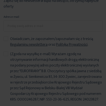
Zapisz się do newslettera! Bądź na bieżąco, otrzymuj najlepsze
oferty
Adres e-mail
Oświadczam, że zapoznałem/zapoznałam się z treścią
Regulaminu newslettera
oraz
Polityką Prywatności
.
(Zgoda na wysyłkę e-mail) Wyrażam zgodę na
otrzymywanie informacji handlowych drogą elektroniczną
na podany powyżej adres poczty elektronicznej wysłanych
przez "EUROFIRANY” B.B. Choczyńscy spółka jawna z siedzibą
w Żywcu, ul. Sienkiewicza 81, 34-300 Żywiec, zarejestrowana
w rejestrze przedsiębiorców Krajowego Rejestru Sądowego
przez Sąd Rejonowy w Bielsku-Białej VIII Wydział
Gospodarczy Krajowego Rejestru Sądowego pod numerem
KRS: 0000246287, NIP: 553-23-36-625, REGON: 24023827.