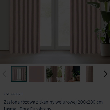
Przejdź
na
Kod:
448098
początek
Zasłona różowa z tkaniny welurowej 200x280 cm
galerii
taśma - Dora Eurofirany