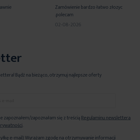
100%
rawnie
Zamówienie bardzo łatwo złozyc
.polecam
02-08-2026
tter
lettera! Bądź na bieżąco, otrzymuj najlepsze oferty
e zapoznałem/zapoznałam się z treścią
Regulaminu newslettera
Prywatności
.
yłkę e-mail) Wyrażam zgodę na otrzymywanie informacji