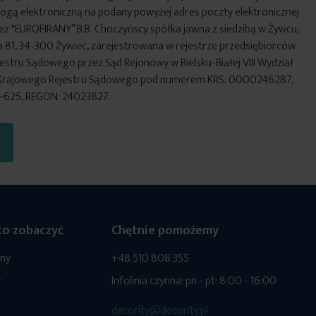
ogą elektroniczną na podany powyżej adres poczty elektronicznej
ez "EUROFIRANY” B.B. Choczyńscy spółka jawna z siedzibą w Żywcu,
za 81, 34-300 Żywiec, zarejestrowana w rejestrze przedsiębiorców
stru Sądowego przez Sąd Rejonowy w Bielsku-Białej VIII Wydział
Krajowego Rejestru Sądowego pod numerem KRS: 0000246287,
6-625, REGON: 24023827.
o zobaczyć
Chętnie pomożemy
ony
+48 510 808 355
y
Infolinia czynna: pn - pt: 8:00 - 16:00
decority@decority.pl