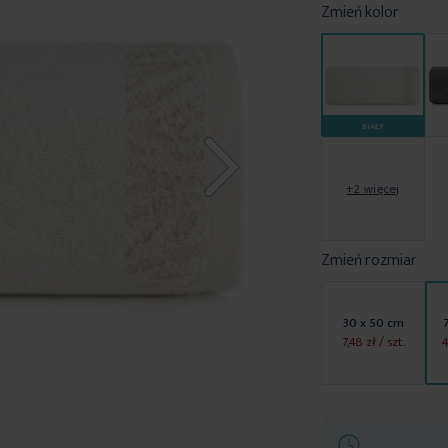
Zmień kolor
BIAŁY
+2 więcej
Zmień rozmiar
30 x 50 cm
7,48 zł
/ szt.
4