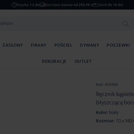
Wysyłka
1-2 dni
Darmowa dostawa
od 299,99 zł
Zwrot
do 14 dni
ZASŁONY
FIRANY
POŚCIEL
DYWANY
POSZEWKI
DEKORACJE
OUTLET
Kod:
459824
Ręcznik kąpiel
błyszczącą bor
Kolor:
biały
Rozmiar:
70 x 140