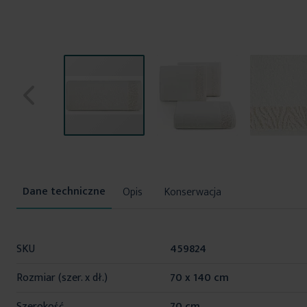
Przejdź
na
początek
Opis
Konserwacja
galerii
Więcej
SKU
459824
informacji
Rozmiar (szer. x dł.)
70 x 140 cm
Szerokość
70 cm