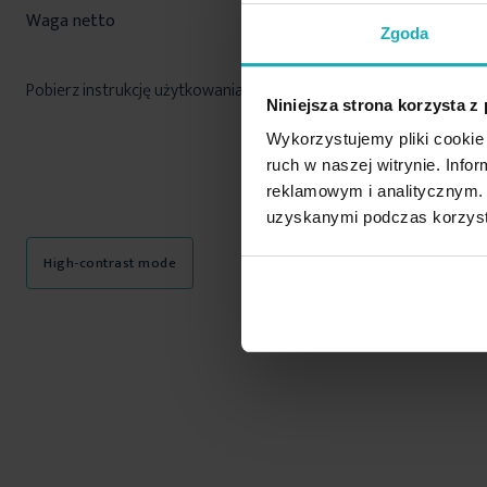
Waga netto
490 g
Zgoda
Pobierz instrukcję użytkowania i bezpieczeństwa produktu
Niniejsza strona korzysta z
Wykorzystujemy pliki cookie 
ruch w naszej witrynie. Inf
reklamowym i analitycznym. 
uzyskanymi podczas korzysta
High-contrast mode