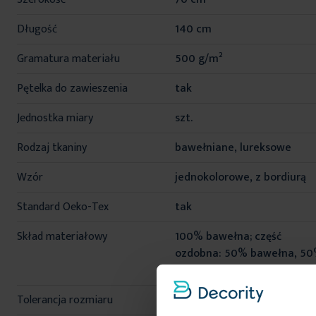
Długość
140 cm
Gramatura materiału
500 g/m²
Pętelka do zawieszenia
tak
Jednostka miary
szt.
Rodzaj tkaniny
bawełniane, lureksowe
Wzór
jednokolorowe, z bordiurą
Standard Oeko-Tex
tak
Skład materiałowy
100% bawełna; część
ozdobna: 50% bawełna, 5
poliester
Tolerancja rozmiaru
3%