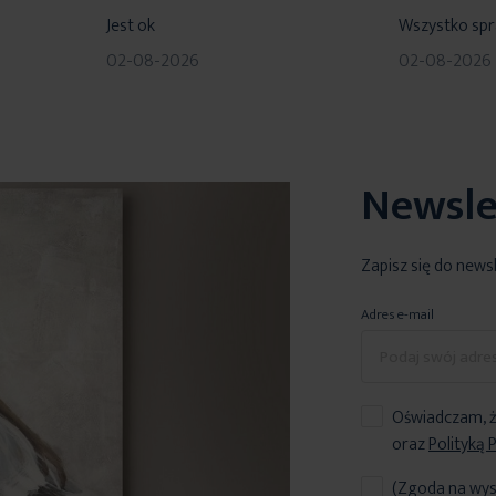
100%
80%
Jest ok
Wszystko sp
02-08-2026
02-08-2026
Newsle
Zapisz się do news
Adres e-mail
Oświadczam, ż
oraz
Polityką 
(Zgoda na wys