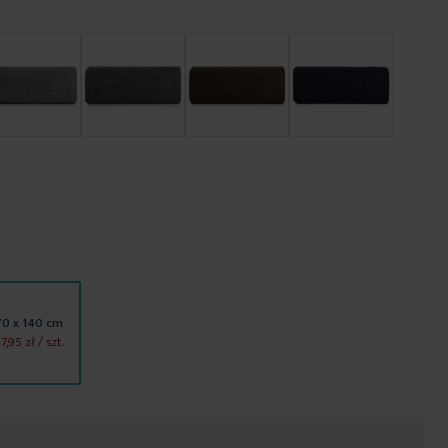
70 x 140 cm
7,95 zł
/ szt.