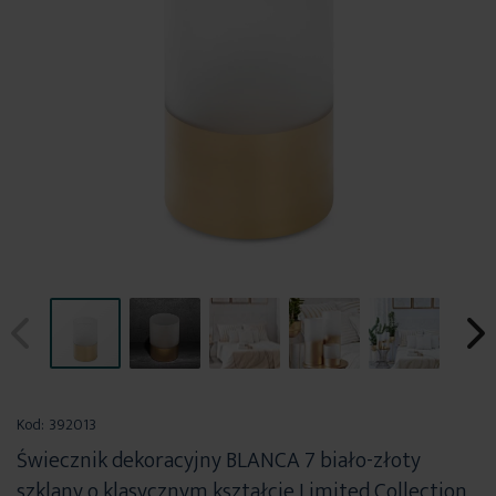
Przejdź
na
Kod:
392013
początek
Świecznik dekoracyjny BLANCA 7 biało-złoty
galerii
szklany o klasycznym kształcie Limited Collection