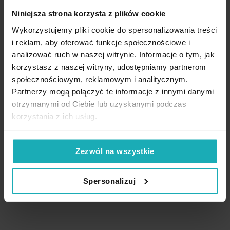
Dodaj do listy życzeń
Dodaj do listy życzeń
Dod
Dodaj do koszyka
Dodaj do koszyka
Niniejsza strona korzysta z plików cookie
Wykorzystujemy pliki cookie do spersonalizowania treści
i reklam, aby oferować funkcje społecznościowe i
analizować ruch w naszej witrynie. Informacje o tym, jak
korzystasz z naszej witryny, udostępniamy partnerom
High-contrast mode
społecznościowym, reklamowym i analitycznym.
Partnerzy mogą połączyć te informacje z innymi danymi
otrzymanymi od Ciebie lub uzyskanymi podczas
korzystania z ich usług.
Podobne produkty
Zezwól na wszystkie
Spersonalizuj