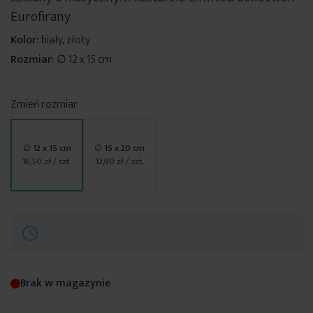
Eurofirany
Kolor:
biały, złoty
Rozmiar:
∅ 12 x 15 cm
Zmień rozmiar
∅ 12 x 15 cm
∅ 15 x 20 cm
18,50 zł
/ szt.
12,90 zł
/ szt.
Brak w magazynie