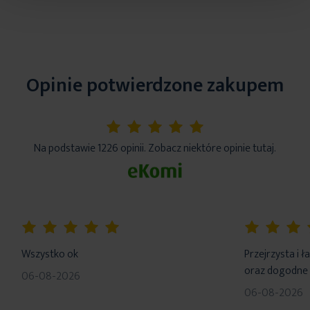
Opinie potwierdzone zakupem
5%
Na podstawie 1226 opinii. Zobacz niektóre opinie tutaj.
100%
100%
Wszystko ok
Przejrzysta i 
oraz dogodne 
06-08-2026
06-08-2026