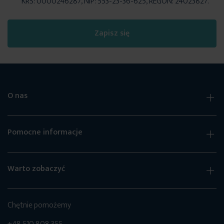
KRS: 0000246287, NIP: 553-23-36-625, REGON: 24023827.
Zapisz się
O nas
Pomocne informacje
Warto zobaczyć
Chętnie pomożemy