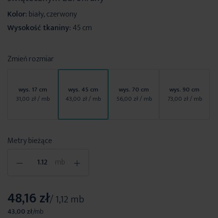
Kolor:
biały, czerwony
Wysokość tkaniny:
45 cm
Zmień rozmiar
wys. 17 cm
wys. 45 cm
wys. 70 cm
wys. 90 cm
31,00 zł
/ mb
43,00 zł
/ mb
56,00 zł
/ mb
73,00 zł
/ mb
Metry bieżące
-
+
mb
48,16 zł
/ 1,12 mb
43,00 zł
/
mb