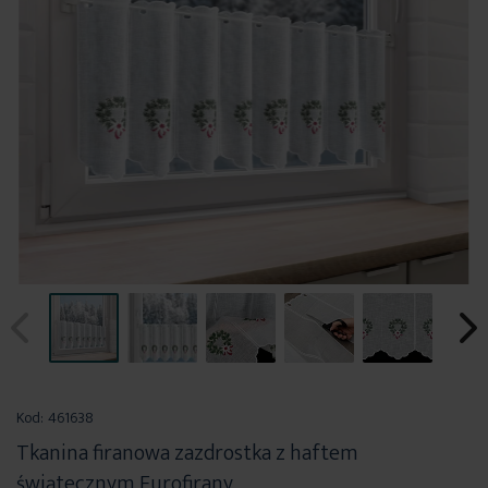
Przejdź
na
Kod:
461638
początek
Tkanina firanowa zazdrostka z haftem
galerii
świątecznym Eurofirany