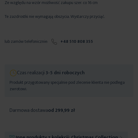
Ze względu na wzór możliwość zakupu szer. co 16 cm
Te zazdrostki nie wymagają obszycia. Wystarczy przyciąć.
lub zamów telefonicznie:
+48 510 808 355
Czas realizacji
3-5 dni roboczych
Produkt przygotowany specjalnie pod zlecenie klienta nie podlega
zwrotowi.
Darmowa dostawa
od 299,99 zł
Inne produkty z kolekcji:
Christmas Collection