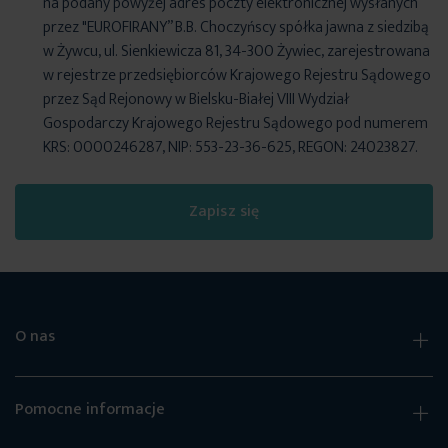
na podany powyżej adres poczty elektronicznej wysłanych
przez "EUROFIRANY” B.B. Choczyńscy spółka jawna z siedzibą
w Żywcu, ul. Sienkiewicza 81, 34-300 Żywiec, zarejestrowana
w rejestrze przedsiębiorców Krajowego Rejestru Sądowego
przez Sąd Rejonowy w Bielsku-Białej VIII Wydział
Gospodarczy Krajowego Rejestru Sądowego pod numerem
KRS: 0000246287, NIP: 553-23-36-625, REGON: 24023827.
Zapisz się
O nas
Pomocne informacje