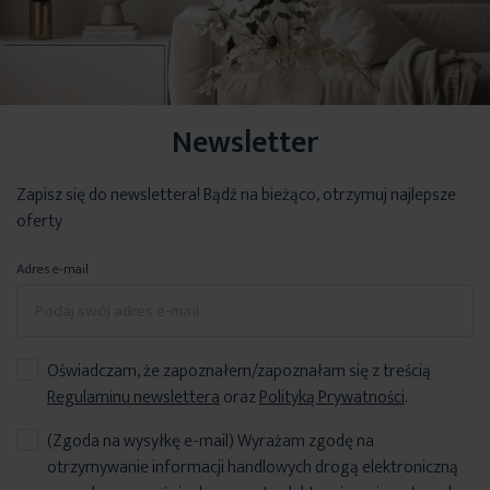
instrukcja montażu
Proste i funkcjonalne rozwiązanie, dzięki któremu
obciążnik rolety
Zestaw zawiera wszystkie elementy.
Wyjmujesz roletę z paczki
zatrzyma się w dowolnym wybranym
miejscu pozwala
i
dzięki systemowi EASY ON
wieszasz w kilka sekund, bez
dodatkowo sterować ilością światła. Dzięki temu rozwiązaniu
składania i wiercenia!
demontaż rolety nie będzie konieczny przy czyszczeniu okna.
Newsletter
Dodatkowo, na życzenie klient może otrzymać
: uchwyty pod
(System Stop Now)
wywietrznik, uchwyty inwazyjne, taśmę dwustronną do przyklejenia
Zapisz się do newslettera! Bądź na bieżąco, otrzymuj najlepsze
rolety.
oferty
Adres e-mail
Informacje techniczne w zakładce
"WYMIAROWANIE I
INSTRUKCJA"
Oświadczam, że zapoznałem/zapoznałam się z treścią
Regulaminu newslettera
oraz
Polityką Prywatności
.
(Zgoda na wysyłkę e-mail) Wyrażam zgodę na
otrzymywanie informacji handlowych drogą elektroniczną