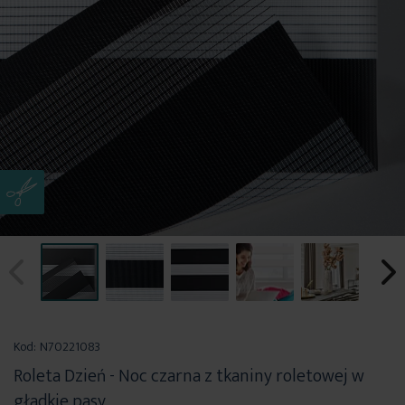
Przejdź
na
Kod:
N70221083
początek
Roleta Dzień - Noc czarna z tkaniny roletowej w
galerii
gładkie pasy