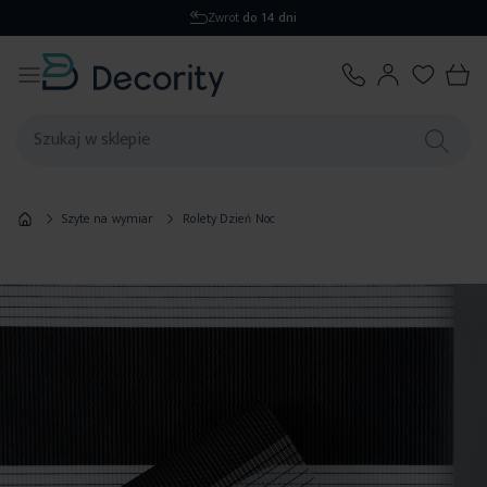
Zwrot
do 14 dni
Szyte na wymiar
Rolety Dzień Noc
Przejdź
na
koniec
galerii