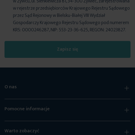
w Żywcu, ul. Sienkiewicza 81, 34-300 Żywiec, zarejestrowana
w rejestrze przedsiębiorców Krajowego Rejestru Sądowego
przez Sąd Rejonowy w Bielsku-Białej VIII Wydział
Gospodarczy Krajowego Rejestru Sądowego pod numerem
KRS: 0000246287, NIP: 553-23-36-625, REGON: 24023827.
Zapisz się
O nas
Pomocne informacje
Warto zobaczyć