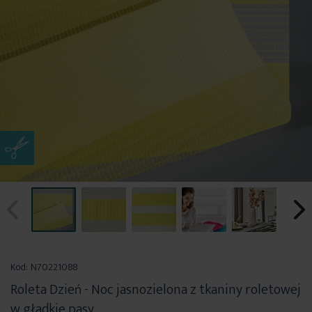
Przejdź
na
Kod:
N70221088
początek
Roleta Dzień - Noc jasnozielona z tkaniny roletowej
galerii
w gładkie pasy