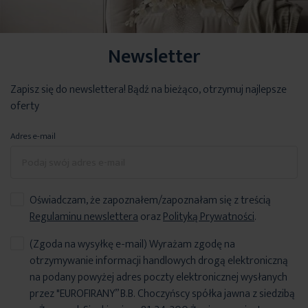
instrukcja montażu
Proste i funkcjonalne rozwiązanie, dzięki któremu
obciążnik rolety
Zestaw zawiera wszystkie elementy.
Wyjmujesz roletę z paczki
zatrzyma się w dowolnym wybranym
miejscu pozwala
Newsletter
i
dzięki systemowi EASY ON
wieszasz w kilka sekund, bez
dodatkowo sterować ilością światła. Dzięki temu rozwiązaniu
składania i wiercenia!
demontaż rolety nie będzie konieczny przy czyszczeniu okna.
Zapisz się do newslettera! Bądź na bieżąco, otrzymuj najlepsze
Dodatkowo, na życzenie klient może otrzymać
: uchwyty pod
(System Stop Now)
oferty
wywietrznik, uchwyty inwazyjne, taśmę dwustronną do przyklejenia
rolety.
Adres e-mail
Informacje techniczne w zakładce
"WYMIAROWANIE I
INSTRUKCJA"
Oświadczam, że zapoznałem/zapoznałam się z treścią
Regulaminu newslettera
oraz
Polityką Prywatności
.
(Zgoda na wysyłkę e-mail) Wyrażam zgodę na
otrzymywanie informacji handlowych drogą elektroniczną
na podany powyżej adres poczty elektronicznej wysłanych
przez "EUROFIRANY” B.B. Choczyńscy spółka jawna z siedzibą