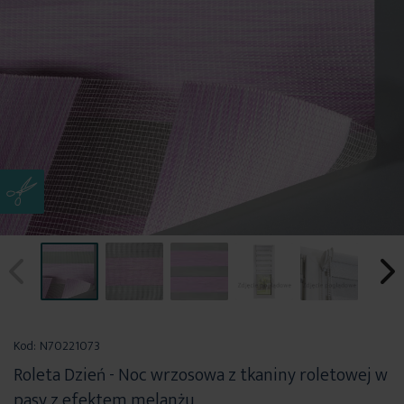
Przejdź
na
Kod:
N70221073
początek
Roleta Dzień - Noc wrzosowa z tkaniny roletowej w
galerii
pasy z efektem melanżu