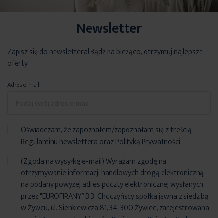
instrukcja montażu
Proste i funkcjonalne rozwiązanie, dzięki któremu
obciążnik rolety
Newsletter
Zestaw zawiera wszystkie elementy.
Wyjmujesz roletę z paczki
zatrzyma się w dowolnym wybranym
miejscu pozwala
i
dzięki systemowi EASY ON
wieszasz w kilka sekund, bez
dodatkowo sterować ilością światła. Dzięki temu rozwiązaniu
składania i wiercenia!
demontaż rolety nie będzie konieczny przy czyszczeniu okna.
Zapisz się do newslettera! Bądź na bieżąco, otrzymuj najlepsze
oferty
Dodatkowo, na życzenie klient może otrzymać
: uchwyty pod
(System Stop Now)
wywietrznik, uchwyty inwazyjne, taśmę dwustronną do przyklejenia
Adres e-mail
rolety.
Informacje techniczne w zakładce
"WYMIAROWANIE I
Oświadczam, że zapoznałem/zapoznałam się z treścią
INSTRUKCJA"
Regulaminu newslettera
oraz
Polityką Prywatności
.
(Zgoda na wysyłkę e-mail) Wyrażam zgodę na
otrzymywanie informacji handlowych drogą elektroniczną
na podany powyżej adres poczty elektronicznej wysłanych
przez "EUROFIRANY” B.B. Choczyńscy spółka jawna z siedzibą
w Żywcu, ul. Sienkiewicza 81, 34-300 Żywiec, zarejestrowana