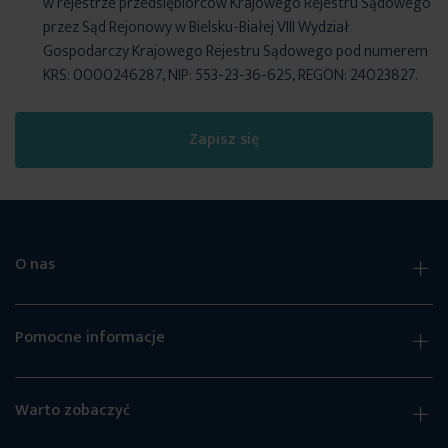
w rejestrze przedsiębiorców Krajowego Rejestru Sądowego
przez Sąd Rejonowy w Bielsku-Białej VIII Wydział
Gospodarczy Krajowego Rejestru Sądowego pod numerem
KRS: 0000246287, NIP: 553-23-36-625, REGON: 24023827.
Zapisz się
O nas
Pomocne informacje
Warto zobaczyć