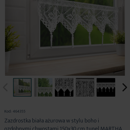
Przejdź
na
Kod:
464355
początek
Zazdrostka biała ażurowa w stylu boho i
galerii
ozdobnymi chwostami 150x30 cm tunel MARTHA