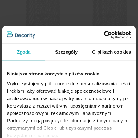
Tolerancja rozmiaru
5%
Nie można wybielać i chlorować
wysokość: 30 cm
szerokość: 150 cm
Pobierz instrukcję użytkowania i bezpieczeństwa produktu
skład: 60% bawełna, 40 % poliester
Nie suszyć w suszarce bębnowej
sposób mocowania: szelki
Zgoda
Szczegóły
O plikach cookies
Bieżnik na stół 32x140 cm biały
Bieżnik na stół 32x180 cm biały
ażurowy MEGGY w stylu boho
ażurowy MEGGY w stylu boho
Niniejsza strona korzysta z plików cookie
Eurofirany
Eurofirany
Wykorzystujemy pliki cookie do spersonalizowania treści
37,72 zł
40,52 zł
-30%
-30%
i reklam, aby oferować funkcje społecznościowe i
analizować ruch w naszej witrynie. Informacje o tym, jak
Najniższa cena z 30 dni przed
Najniższa cena z 30 dni przed
obniżką:
53,90 zł
obniżką:
57,90 zł
korzystasz z naszej witryny, udostępniamy partnerom
Cena regularna:
53,90 zł
Cena regularna:
57,90 zł
społecznościowym, reklamowym i analitycznym.
Partnerzy mogą połączyć te informacje z innymi danymi
Dodaj do listy życzeń
Dodaj do listy życzeń
Dod
Dodaj do koszyka
Dodaj do koszyka
otrzymanymi od Ciebie lub uzyskanymi podczas
korzystania z ich usług.