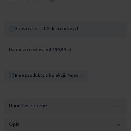
Czas realizacji
1-2 dni roboczych
Darmowa dostawa
od 299,99 zł
Inne produkty z kolekcji:
Nova
Dane techniczne
Opis
Więcej
SKU
477797
informacji