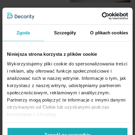
Pobierz instrukcję użytkowania i bezpieczeństwa produktu
aranżacji
Zazdrostka jasnobeżowa
Dane techniczne:
Bieżnik na stół 85x85 cm
ażurowa w stylu boho
Zgoda
Szczegóły
O plikach cookies
jasnobeżowy ażurowy ROSALY
zdobiona subtelnymi
w stylu boho Eurofirany
szerokość: 85 cm
frędzelkami 150x30 cm tunel
długość: 85 cm
MOLY Eurofirany
Niniejsza strona korzysta z plików cookie
skład: 60% bawełna, 40% poliester
Wykorzystujemy pliki cookie do spersonalizowania treści
gramatura: 230 g/m
2
52,43 zł
57,68 zł
-30%
-30%
i reklam, aby oferować funkcje społecznościowe i
Najniższa cena z 30 dni przed
Najniższa cena z 30 dni przed
analizować ruch w naszej witrynie. Informacje o tym, jak
obniżką:
74,90 zł
obniżką:
82,40 zł
korzystasz z naszej witryny, udostępniamy partnerom
Cena regularna:
74,90 zł
Cena regularna:
82,40 zł
społecznościowym, reklamowym i analitycznym.
Dodaj do listy życzeń
Dodaj do listy życzeń
Dod
Dodaj do koszyka
Dodaj do koszyka
Partnerzy mogą połączyć te informacje z innymi danymi
otrzymanymi od Ciebie lub uzyskanymi podczas
korzystania z ich usług.
Zezwól na wszystkie