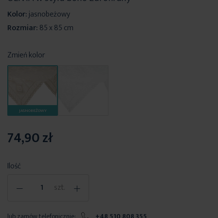
Kolor:
jasnobeżowy
Rozmiar:
85 x 85 cm
Zmień kolor
JASNOBEŻOWY
74,90 zł
Ilość
-
+
szt.
lub zamów telefonicznie:
+48 510 808 355