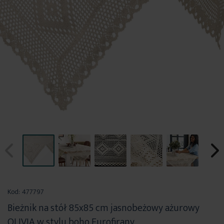
Przejdź
na
Kod:
477797
początek
Bieżnik na stół 85x85 cm jasnobeżowy ażurowy
galerii
OLIVIA w stylu boho Eurofirany