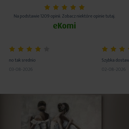
5%
Na podstawie 1209 opinii. Zobacz niektóre opinie tutaj.
80%
100%
no tak srednio
Szybka dosta
03-08-2026
02-08-2026