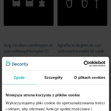
Ślizg z oczkiem zamkniętym do
Agrafka ze ślizgiem do szyn
szyn sufitowych komplet 50
sufitowych komplet 50 sztuk
sztuk
31,50 zł
31,50 zł
Dodaj do listy życzeń
Dodaj do listy życzeń
Dod
Zgoda
Szczegóły
O plikach cookies
Dodaj do koszyka
Dodaj do koszyka
Niniejsza strona korzysta z plików cookie
Wykorzystujemy pliki cookie do spersonalizowania treści
i reklam, aby oferować funkcje społecznościowe i
High-contrast mode