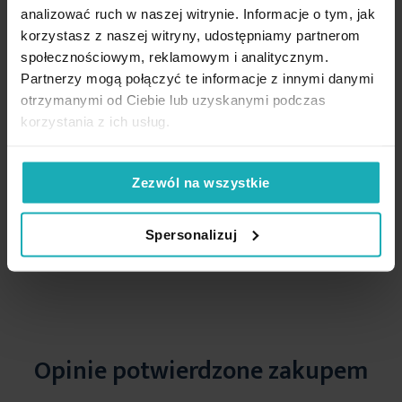
analizować ruch w naszej witrynie. Informacje o tym, jak
korzystasz z naszej witryny, udostępniamy partnerom
społecznościowym, reklamowym i analitycznym.
Podobne produkty
Partnerzy mogą połączyć te informacje z innymi danymi
otrzymanymi od Ciebie lub uzyskanymi podczas
korzystania z ich usług.
Zezwól na wszystkie
Spersonalizuj
Opinie potwierdzone zakupem