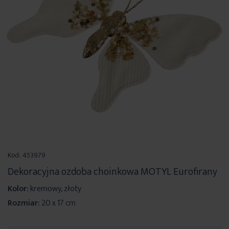
Przejdź
na
Kod:
453979
początek
Dekoracyjna ozdoba choinkowa MOTYL Eurofirany
galerii
Kolor:
kremowy, złoty
Rozmiar:
20 x 17 cm