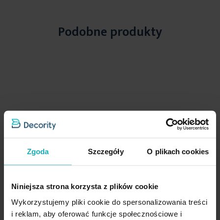
Długość
17 cm
gałązce. Ozdoba świetnie będzie wyglądać również jako element
bożonarodzeniowej kompozycji w wazonie lub jako dekoracja
Jednostka miary
szt.
wieńców czy girland.
Podobne produkty
Skład materiałowy
100% poliester
Waga netto
33.33 g
Pobierz instrukcję użytkowania i bezpieczeństwa produktu
Zgoda
Szczegóły
O plikach cookies
Opinie potwierdzone zakupem
Niniejsza strona korzysta z plików cookie
Wykorzystujemy pliki cookie do spersonalizowania treści
i reklam, aby oferować funkcje społecznościowe i