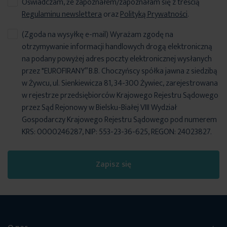
Oświadczam, że zapoznałem/zapoznałam się z treścią
Regulaminu newslettera
oraz
Polityką Prywatności
.
(Zgoda na wysyłkę e-mail) Wyrażam zgodę na
otrzymywanie informacji handlowych drogą elektroniczną
na podany powyżej adres poczty elektronicznej wysłanych
przez "EUROFIRANY” B.B. Choczyńscy spółka jawna z siedzibą
w Żywcu, ul. Sienkiewicza 81, 34-300 Żywiec, zarejestrowana
w rejestrze przedsiębiorców Krajowego Rejestru Sądowego
przez Sąd Rejonowy w Bielsku-Białej VIII Wydział
Gospodarczy Krajowego Rejestru Sądowego pod numerem
KRS: 0000246287, NIP: 553-23-36-625, REGON: 24023827.
Zapisz się