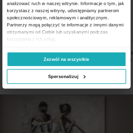
5%
analizować ruch w naszej witrynie. Informacje o tym, jak
Na podstawie 1226 opinii. Zobacz niektóre opinie tutaj.
korzystasz z naszej witryny, udostępniamy partnerom
społecznościowym, reklamowym i analitycznym.
Partnerzy mogą połączyć te informacje z innymi danymi
otrzymanymi od Ciebie lub uzyskanymi podczas
korzystania z ich usług.
100%
100%
Wszystko ok
Przejrzysta i 
oraz dogodne 
Zezwól na wszystkie
06-08-2026
06-08-2026
Spersonalizuj