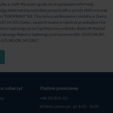
yłkę e-mail) Wyrażam zgodę na otrzymywanie informacji
ogą elektroniczną na podany powyżej adres poczty elektronicznej
ez "EUROFIRANY” B.B. Choczyńscy spółka jawna z siedzibą w Żywcu,
za 81, 34-300 Żywiec, zarejestrowana w rejestrze przedsiębiorców
stru Sądowego przez Sąd Rejonowy w Bielsku-Białej VIII Wydział
Krajowego Rejestru Sądowego pod numerem KRS: 0000246287,
6-625, REGON: 24023827.
o zobaczyć
Chętnie pomożemy
ony
+48 510 808 355
y
Infolinia czynna: pn - pt: 8:00 - 16:00