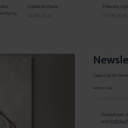
100%
100%
łudze
Szybka dostawa,
Polecam, szyb
dne formy
06-08-2026
06-08-2026
Newsle
Zapisz się do news
Adres e-mail
Oświadczam, ż
oraz
Polityką 