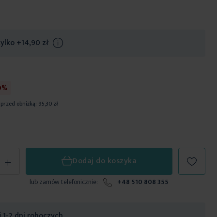
tylko
+14,90 zł
Info
0%
 przed obniżką:
95,30 zł
+
Dodaj do koszyka
lub zamów telefonicznie:
+48 510 808 355
ji
1-2 dni roboczych