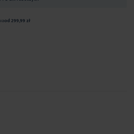
wa
od 299,99 zł