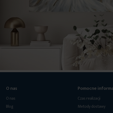
O nas
Pomocne informa
O nas
Czas realizacji
Blog
Metody dostawy