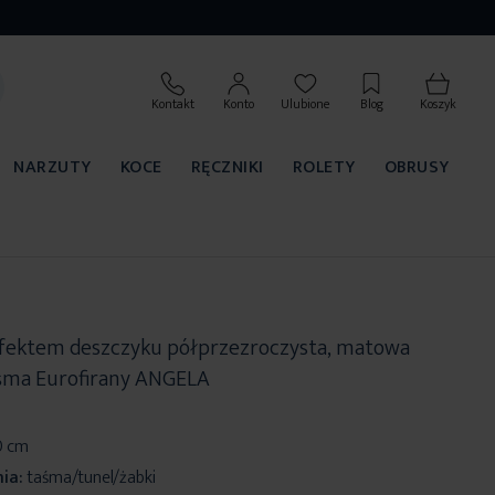
Kontakt
Konto
Ulubione
Blog
Koszyk
NARZUTY
KOCE
RĘCZNIKI
ROLETY
OBRUSY
 efektem deszczyku półprzezroczysta, matowa
śma Eurofirany ANGELA
0 cm
ia:
taśma/tunel/żabki