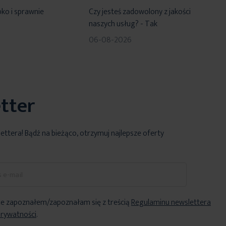
100%
ko i sprawnie
Czy jesteś zadowolony z jakości
naszych usług? - Tak
06-08-2026
tter
lettera! Bądź na bieżąco, otrzymuj najlepsze oferty
e zapoznałem/zapoznałam się z treścią
Regulaminu newslettera
Prywatności
.