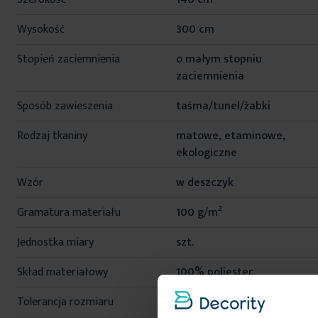
Wysokość
300 cm
Stopień zaciemnienia
o małym stopniu
zaciemnienia
Sposób zawieszenia
taśma/tunel/żabki
Rodzaj tkaniny
matowe, etaminowe,
ekologiczne
Wzór
w deszczyk
Gramatura materiału
100 g/m²
Jednostka miary
szt.
Skład materiałowy
100% poliester
Tolerancja rozmiaru
5%