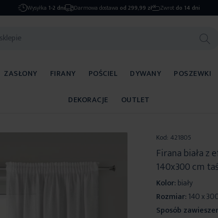
Wysyłka
1-2 dni
Darmowa dostawa
od 299,99 zł
Zwrot
do 14 dni
ZASŁONY
FIRANY
POŚCIEL
DYWANY
POSZEWKI
DEKORACJE
OUTLET
Kod:
421805
Firana biała z
140x300 cm ta
Kolor:
biały
Rozmiar:
140 x 30
Sposób zawieszen