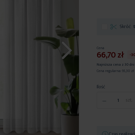
Skróć
Cena
66,70 zł
-3
Najniższa cena z 30 dni
Cena regularna:
95,30 zł
Ilość
-
szt.
Czas realizac