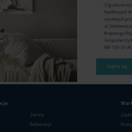
(Zgoda na wys
handlowych dr
wysłanych prz
ul. Sienkiewic
Krajowego Reje
Gospodarczy 
NIP: 553-23-3
Zapisz się
cje
Wart
Zwroty
Zasł
Reklamacje
Firan