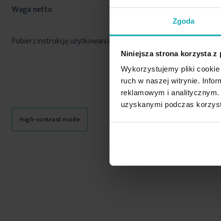
Waga netto
630 g
Zgoda
Pobierz instrukcję użytkowania i bezpieczeństwa produktu
Niniejsza strona korzysta z
Wykorzystujemy pliki cookie 
ruch w naszej witrynie. Inf
reklamowym i analitycznym. 
uzyskanymi podczas korzysta
High-contrast mode