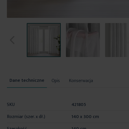
Przejdź
na
początek
Opis
Konserwacja
galerii
Więcej
SKU
421805
informacji
Rozmiar (szer. x dł.)
140 x 300 cm
Szerokość
140 cm