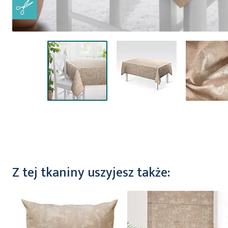
Przejdź
na
początek
galerii
Z tej tkaniny uszyjesz także: