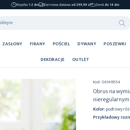
Wysyłka
1-2 dni
Darmowa dostawa
od 299,99 zł
Zwrot
do 14 dni
ZASŁONY
FIRANY
POŚCIEL
DYWANY
POSZEWKI
DEKORACJE
OUTLET
Kod:
O61418554
Obrus na wymia
nieregularny
Kolor:
pudrowy róż
Przykładowy rozm