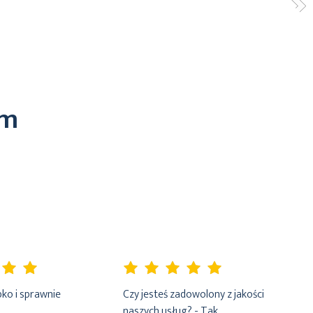
em
100%
ko i sprawnie
Czy jesteś zadowolony z jakości
naszych usług? - Tak