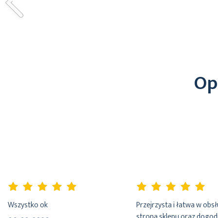
Op
100%
100%
Wszystko ok
Przejrzysta i łatwa w obs
strona sklepu oraz dogo