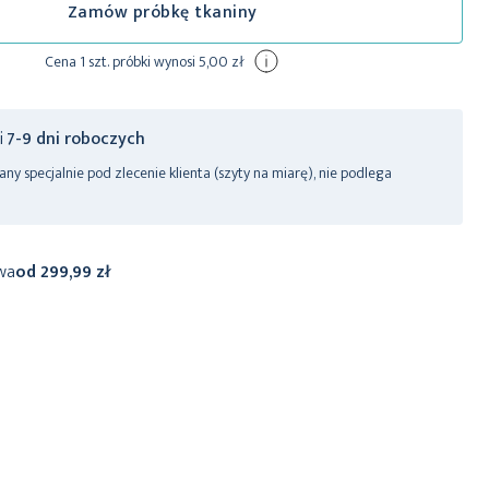
Zamów próbkę tkaniny
Cena 1 szt. próbki wynosi 5,00 zł
ji
7-9 dni roboczych
y specjalnie pod zlecenie klienta (szyty na miarę), nie podlega
wa
od 299,99 zł