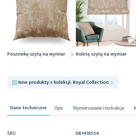
Poszewkę szytą na wymiar
Roletę szytą na wymiar
Inne produkty z kolekcji:
Royal Collection
Opis
Wymiarowanie i instrukcja
Więcej
SKU
O61418554