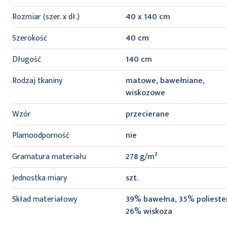
informacji
Rozmiar (szer. x dł.)
40 x 140 cm
Szerokość
40 cm
Długość
140 cm
Rodzaj tkaniny
matowe, bawełniane,
wiskozowe
Wzór
przecierane
Plamoodporność
nie
Gramatura materiału
278 g/m²
Jednostka miary
szt.
Skład materiałowy
39% bawełna, 35% poliester
26% wiskoza