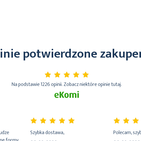
inie potwierdzone zakup
5%
Na podstawie 1226 opinii. Zobacz niektóre opinie tutaj.
100%
100%
łudze
Szybka dostawa,
Polecam, szyb
dne formy