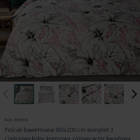
Przejdź
na
Kod:
396306
początek
Pościel bawełniana 160x200 cm komplet 3
galerii
częściowy kolor kremowy, różowy wzór kwiatowy