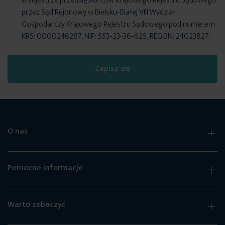
w rejestrze przedsiębiorców Krajowego Rejestru Sądowego
przez Sąd Rejonowy w Bielsku-Białej VIII Wydział
Gospodarczy Krajowego Rejestru Sądowego pod numerem
KRS: 0000246287, NIP: 553-23-36-625, REGON: 24023827.
Zapisz się
O nas
Pomocne informacje
Warto zobaczyć