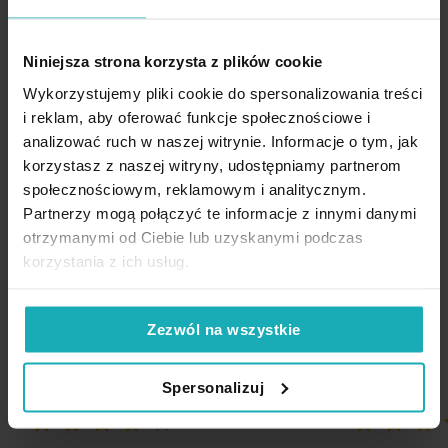
Wzór
roślinne, w kwiaty
Nie czyścić chemicznie
Szczegóły
:
Standard Oeko-Tex
tak
Tkanina:
bawełna ranforce
Niniejsza strona korzysta z plików cookie
Wymiary: 160 x 200 cm, 70 x 80 cm
Skład materiałowy
100% bawełna
Wykorzystujemy pliki cookie do spersonalizowania treści
Nie można wybielać i chlorować
Kolor:
czarny, biały, różowy, szary
i reklam, aby oferować funkcje społecznościowe i
Tolerancja rozmiaru
3cm
Skład:
100% bawełna
analizować ruch w naszej witrynie. Informacje o tym, jak
korzystasz z naszej witryny, udostępniamy partnerom
Waga netto
Gramatura: 100 gsm
1350 g
społecznościowym, reklamowym i analitycznym.
Nie suszyć w suszarce bębnowej
Temperatura prania: 40-50°C
Opinie potwierdzone zakupem
Partnerzy mogą połączyć te informacje z innymi danymi
Temperatura prasowania: 150°C
Pobierz instrukcję użytkowania i bezpieczeństwa produktu
otrzymanymi od Ciebie lub uzyskanymi podczas
Sposób zapięcia:
zamek błyskawiczny
korzystania z ich usług.
Ilość elementów w zestawie: 3
5%
Na podstawie 1209 opinii. Zobacz niektóre opinie tutaj.
Producent:
Eurofirany
Zezwól na wszystkie
Spersonalizuj
80%
100%