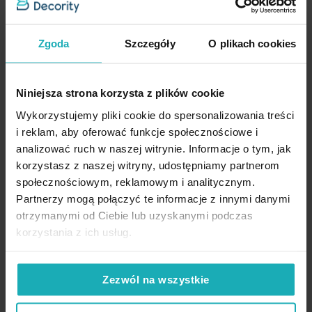
Poszewka na poduszkę 45x45
Poszewka na poduszkę 45x45
Zgoda
Szczegóły
O plikach cookies
cm z weluru zdobiona
cm z weluru zdobiona
nadrukiem pastelowych
nadrukiem pastelowych
pisanek niebiska,
pisanek biało, niebieska
Niniejsza strona korzysta z plików cookie
jasnoniebieska WIOSNA 1
WIOSNA 3 Eurofirany
Wykorzystujemy pliki cookie do spersonalizowania treści
Eurofirany
i reklam, aby oferować funkcje społecznościowe i
analizować ruch w naszej witrynie. Informacje o tym, jak
12,80 zł
12,80 zł
korzystasz z naszej witryny, udostępniamy partnerom
Dodaj do listy życzeń
Dodaj do listy życzeń
Dod
Dodaj do koszyka
Dodaj do koszyka
społecznościowym, reklamowym i analitycznym.
Partnerzy mogą połączyć te informacje z innymi danymi
otrzymanymi od Ciebie lub uzyskanymi podczas
korzystania z ich usług.
High-contrast mode
Zezwól na wszystkie