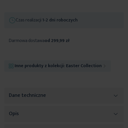
Czas realizacji
1-2 dni roboczych
Darmowa dostawa
od 299,99 zł
Inne produkty z kolekcji:
Easter Collection
Dane techniczne
Opis
Więcej
SKU
464221
informacji
Rozmiar (szer. x dł.)
45 x 45 cm