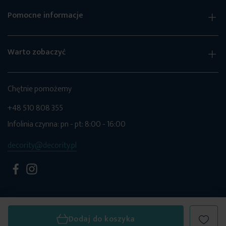
Pomocne informacje
Warto zobaczyć
Chętnie pomożemy
+48 510 808 355
Infolinia czynna: pn - pt: 8:00 - 16:00
decority@decority.pl
Dodaj do koszyka
© 2026 Decority. Wszystkie prawa zastrzeżone.