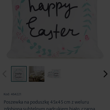
Przejdź
na
Kod:
464221
początek
Poszewka na poduszkę 45x45 cm z weluru
galerii
zdobiona subtelnym nadrukiem biało, czarna