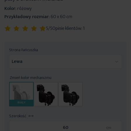
Kolor:
różowy
Przykładowy rozmiar:
60 x 60 cm
Ocena:
5/5
Opinie klientów:
1
100
100
% of
Strona łańcuszka
Zmień kolor mechanizmu
BIAŁY
Szerokość