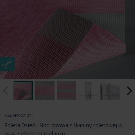
Przejdź
na
Kod:
N70221074
początek
Roleta Dzień - Noc różowa z tkaniny roletowej w
galerii
pasy z efektem melanżu