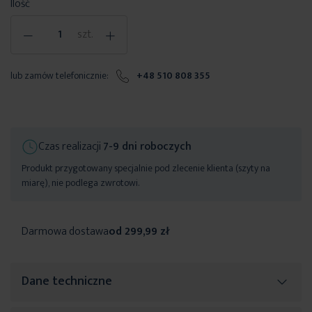
Ilość
-
+
szt.
lub zamów telefonicznie:
+48 510 808 355
Czas realizacji
7-9 dni roboczych
Produkt przygotowany specjalnie pod zlecenie klienta (szyty na
miarę), nie podlega zwrotowi.
Darmowa dostawa
od 299,99 zł
Dane techniczne