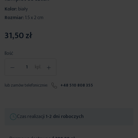
Kolor:
biały
Rozmiar:
1.5 x 2 cm
31,50 zł
Ilość
-
+
kpl.
lub zamów telefonicznie:
+48 510 808 355
Czas realizacji
1-2 dni roboczych