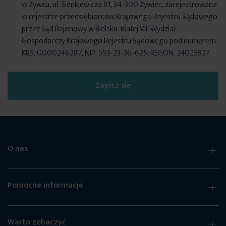
w Żywcu, ul. Sienkiewicza 81, 34-300 Żywiec, zarejestrowana
w rejestrze przedsiębiorców Krajowego Rejestru Sądowego
przez Sąd Rejonowy w Bielsku-Białej VIII Wydział
Gospodarczy Krajowego Rejestru Sądowego pod numerem
KRS: 0000246287, NIP: 553-23-36-625, REGON: 24023827.
Zapisz się
O nas
Pomocne informacje
Warto zobaczyć