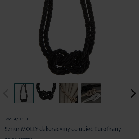
Przejdź
na
Kod:
470293
początek
Sznur MOLLY dekoracyjny do upięć Eurofirany
galerii