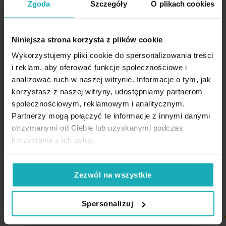
Zgoda
Szczegóły
O plikach cookies
Niniejsza strona korzysta z plików cookie
Wykorzystujemy pliki cookie do spersonalizowania treści
i reklam, aby oferować funkcje społecznościowe i
analizować ruch w naszej witrynie. Informacje o tym, jak
korzystasz z naszej witryny, udostępniamy partnerom
społecznościowym, reklamowym i analitycznym.
Opinie potwierdzone zakupem
Partnerzy mogą połączyć te informacje z innymi danymi
otrzymanymi od Ciebie lub uzyskanymi podczas
korzystania z ich usług.
5%
Na podstawie 1226 opinii. Zobacz niektóre opinie tutaj.
Zezwól na wszystkie
Spersonalizuj