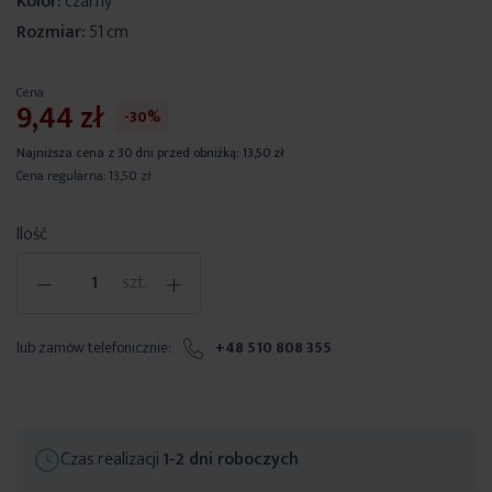
Kolor:
czarny
Rozmiar:
51 cm
Cena
9,44 zł
-30%
Najniższa cena z 30 dni przed obniżką:
13,50 zł
Cena regularna:
13,50 zł
Ilość
-
+
szt.
lub zamów telefonicznie:
+48 510 808 355
Czas realizacji
1-2 dni roboczych