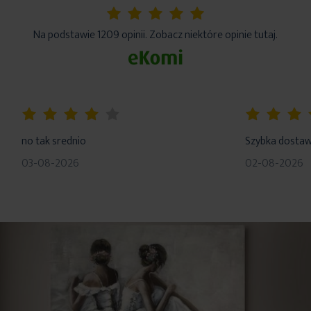
5%
Na podstawie 1209 opinii. Zobacz niektóre opinie tutaj.
80%
100%
no tak srednio
Szybka dosta
03-08-2026
02-08-2026