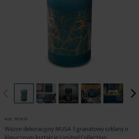
Przejdź
na
Kod:
395439
początek
Wazon dekoracyjny MUSA 3 granatowy szklany o
galerii
klasycznym kształcie Limited Collection