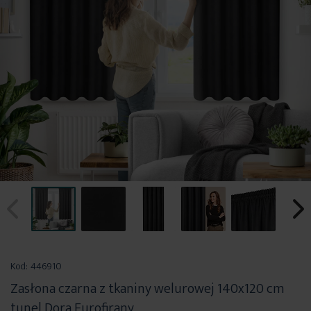
Przejdź
na
Kod:
446910
początek
Zasłona czarna z tkaniny welurowej 140x120 cm
galerii
tunel Dora Eurofirany