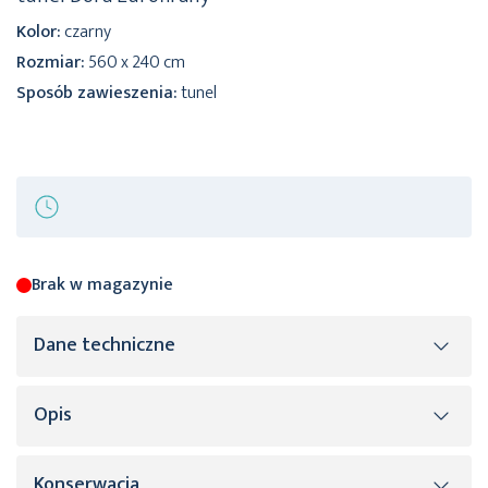
Kolor:
czarny
Rozmiar:
560 x 240 cm
Sposób zawieszenia:
tunel
Brak w magazynie
Dane techniczne
Opis
Więcej
SKU
446964
informacji
Rozmiar (szer. x dł.)
560 x 240 cm
Konserwacja
Zasłona Dora z tkaniny o welurowej strukturze
to prosta, a