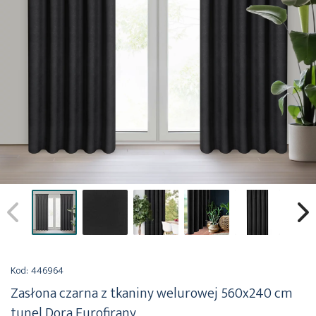
Przejdź
na
Kod:
446964
początek
Zasłona czarna z tkaniny welurowej 560x240 cm
galerii
tunel Dora Eurofirany