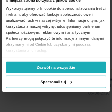
Niniejsza strona korzysta z plików cookie
dostępnych w
kolekcji zasłon Dora.
Wykorzystujemy pliki cookie do spersonalizowania treści
i reklam, aby oferować funkcje społecznościowe i
Opinie potwierdzone zakupem
analizować ruch w naszej witrynie. Informacje o tym, jak
Szczegóły:
korzystasz z naszej witryny, udostępniamy partnerom
społecznościowym, reklamowym i analitycznym.
5%
Partnerzy mogą połączyć te informacje z innymi danymi
Materiał: tkanina o welurowej strukturze
Na podstawie 1226 opinii. Zobacz niektóre opinie tutaj.
otrzymanymi od Ciebie lub uzyskanymi podczas
Skład: 100% poliester
korzystania z ich usług.
Gramatura tkaniny: 195 gsm
Zezwól na wszystkie
Sposób zawieszenia: flexy
100%
100%
Marszczenie: 1:1,5
Wszystko ok
Przejrzysta i 
Spersonalizuj
oraz dogodne 
Temperatura prania: 30°C, nie suszyć w suszarce bębnowej
06-08-2026
06-08-2026
Temperatura prasowania: 110°C