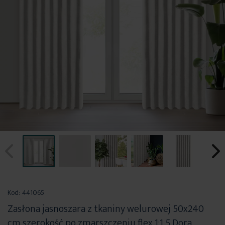
Przejdź
na
Kod:
441065
początek
Zasłona jasnoszara z tkaniny welurowej 50x240
galerii
cm szerokość po zmarszczeniu flex 1:1,5 Dora