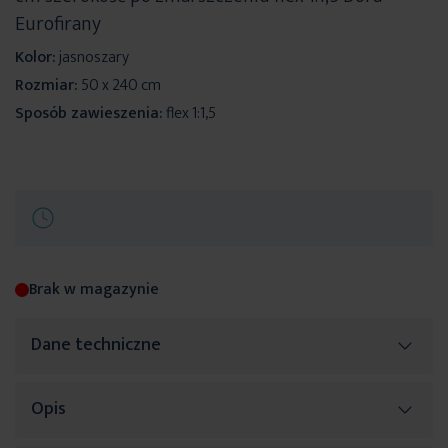
Eurofirany
Kolor:
jasnoszary
Rozmiar:
50 x 240 cm
Sposób zawieszenia:
flex 1:1,5
Brak w magazynie
Dane techniczne
Opis
Więcej
SKU
441065
informacji