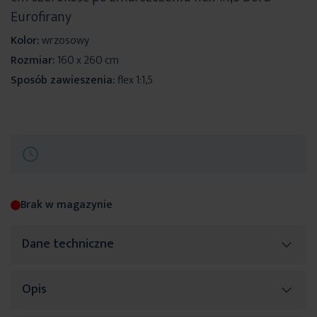
Eurofirany
Kolor:
wrzosowy
Rozmiar:
160 x 260 cm
Sposób zawieszenia:
flex 1:1,5
Brak w magazynie
Dane techniczne
Opis
Więcej
SKU
447735
informacji