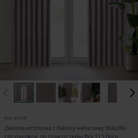
Przejdź
na
Kod:
447735
początek
Zasłona wrzosowa z tkaniny welurowej 160x260
galerii
cm szerokość po zmarszczeniu flex 1:1,5 Dora