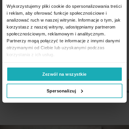
dostępnych w
kolekcji zasłon Dora.
Wykorzystujemy pliki cookie do spersonalizowania treści
i reklam, aby oferować funkcje społecznościowe i
Opinie potwierdzone zakupem
analizować ruch w naszej witrynie. Informacje o tym, jak
Szczegóły:
korzystasz z naszej witryny, udostępniamy partnerom
społecznościowym, reklamowym i analitycznym.
Partnerzy mogą połączyć te informacje z innymi danymi
5%
Materiał: tkanina o welurowej strukturze
Na podstawie 1209 opinii. Zobacz niektóre opinie tutaj.
otrzymanymi od Ciebie lub uzyskanymi podczas
korzystania z ich usług.
Skład: 100% poliester
Gramatura tkaniny: 195 gsm
Zezwól na wszystkie
Sposób zawieszenia: flexy
80%
100%
Marszczenie: 1:1,5
no tak srednio
Szybka dosta
Spersonalizuj
Temperatura prania: 30°C, nie suszyć w suszarce bębnowej
03-08-2026
02-08-2026
Temperatura prasowania: 110°C