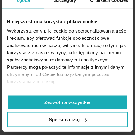
obniżką:
74,90 zł
obniżką:
82,40 zł
Cena regularna:
74,90 zł
Cena regularna:
82,40 zł
Dodaj do listy życzeń
Dodaj do listy życzeń
Dod
Dodaj do koszyka
Dodaj do koszyka
Niniejsza strona korzysta z plików cookie
Wykorzystujemy pliki cookie do spersonalizowania treści
i reklam, aby oferować funkcje społecznościowe i
analizować ruch w naszej witrynie. Informacje o tym, jak
korzystasz z naszej witryny, udostępniamy partnerom
High-contrast mode
społecznościowym, reklamowym i analitycznym.
Partnerzy mogą połączyć te informacje z innymi danymi
otrzymanymi od Ciebie lub uzyskanymi podczas
korzystania z ich usług.
Podobne produkty
Zezwól na wszystkie
Spersonalizuj