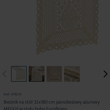
Przejdź
na
Kod:
478226
początek
Bieżnik na stół 32x180 cm jasnobeżowy ażurowy
galerii
MEGGY w stylu boho Eurofirany