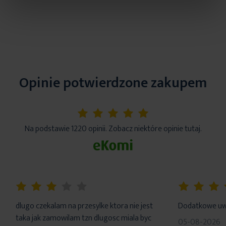
Opinie potwierdzone zakupem
5%
Na podstawie 1220 opinii. Zobacz niektóre opinie tutaj.
60%
100%
dlugo czekalam na przesylke ktora nie jest
Dodatkowe uwa
taka jak zamowilam tzn dlugosc miala byc
05-08-2026