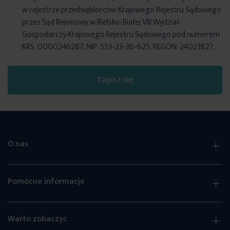
w rejestrze przedsiębiorców Krajowego Rejestru Sądowego
przez Sąd Rejonowy w Bielsku-Białej VIII Wydział
Gospodarczy Krajowego Rejestru Sądowego pod numerem
KRS: 0000246287, NIP: 553-23-36-625, REGON: 24023827.
Zapisz się
O nas
Pomocne informacje
Warto zobaczyć