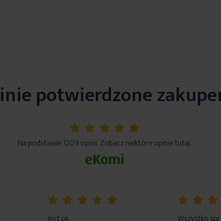
inie potwierdzone zakup
5%
Na podstawie 1209 opinii. Zobacz niektóre opinie tutaj.
100%
80%
Jest ok
Wszystko sp