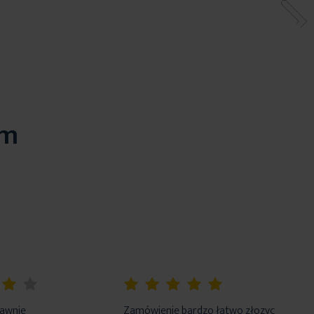
em
100%
rawnie
Zamówienie bardzo łatwo złozyc