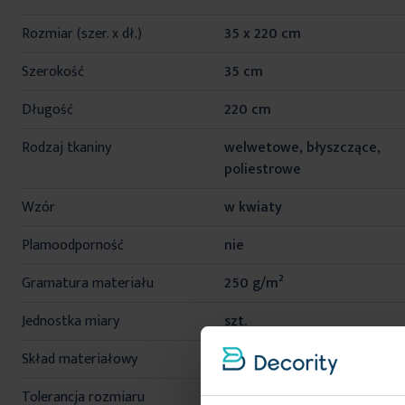
informacji
Rozmiar (szer. x dł.)
35 x 220 cm
Szerokość
35 cm
Długość
220 cm
Rodzaj tkaniny
welwetowe, błyszczące,
poliestrowe
Wzór
w kwiaty
Plamoodporność
nie
Gramatura materiału
250 g/m²
Jednostka miary
szt.
Skład materiałowy
100% poliester
Tolerancja rozmiaru
3%