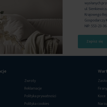
wysłanych prz
ul. Sienkiewic
Krajowego Reje
Gospodarczy 
NIP: 553-23-3
Zapisz się
cje
Wart
Zwroty
Zasł
Reklamacje
Firan
Polityka prywatności
Koce
Polityka cookies
Narzu