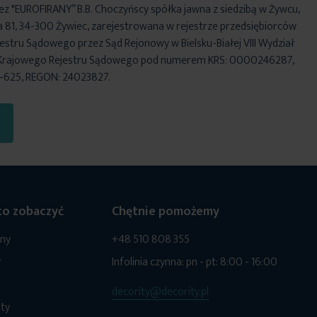
ez "EUROFIRANY” B.B. Choczyńscy spółka jawna z siedzibą w Żywcu,
za 81, 34-300 Żywiec, zarejestrowana w rejestrze przedsiębiorców
stru Sądowego przez Sąd Rejonowy w Bielsku-Białej VIII Wydział
Krajowego Rejestru Sądowego pod numerem KRS: 0000246287,
6-625, REGON: 24023827.
o zobaczyć
Chętnie pomożemy
ony
+48 510 808 355
y
Infolinia czynna: pn - pt: 8:00 - 16:00
decority@decority.pl
ty