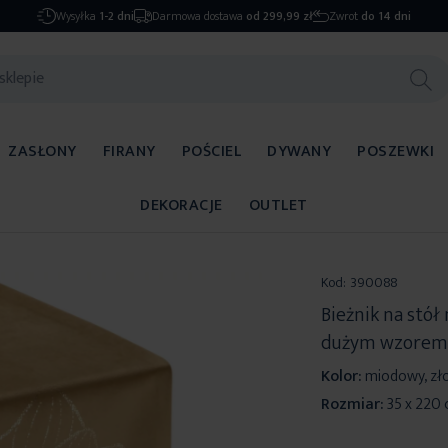
Wysyłka
1-2 dni
Darmowa dostawa
od 299,99 zł
Zwrot
do 14 dni
ZASŁONY
FIRANY
POŚCIEL
DYWANY
POSZEWKI
DEKORACJE
OUTLET
Kod:
390088
Bieżnik na stó
dużym wzorem l
Kolor:
miodowy, zło
Rozmiar:
35 x 220