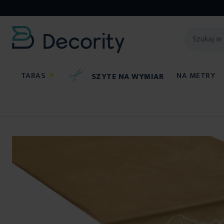
TARAS
☀
NA METRY
SZYTE NA WYMIAR
Obrusy
Przejdź
na
koniec
galerii