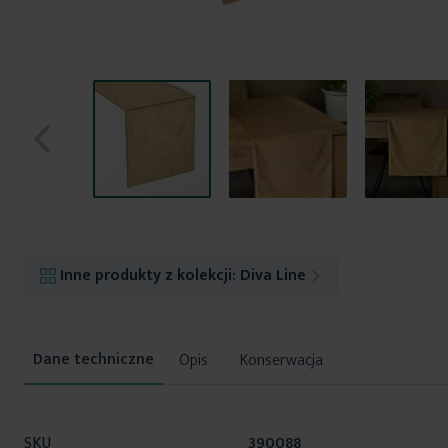
Przejdź
na
początek
Inne produkty z kolekcji:
Diva Line
galerii
Opis
Konserwacja
Więcej
SKU
390088