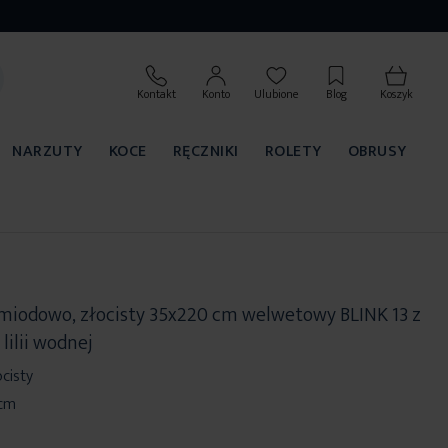
Kontakt
Konto
Ulubione
Blog
Koszyk
NARZUTY
KOCE
RĘCZNIKI
ROLETY
OBRUSY
ł miodowo, złocisty 35x220 cm welwetowy BLINK 13 z
ilii wodnej
cisty
 cm