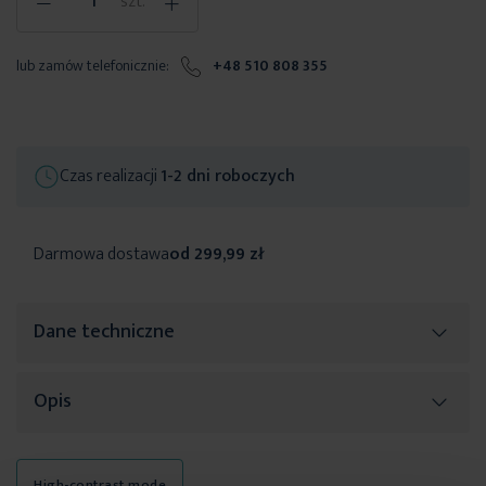
-
+
szt.
lub zamów telefonicznie:
+48 510 808 355
Czas realizacji
1-2 dni roboczych
Darmowa dostawa
od 299,99 zł
Dane techniczne
Opis
Więcej
SKU
396804
informacji
Rozmiar (szer. x dł.)
76 x 38 cm
Piękne upięcie zasłon lub firan może w prosty sposób całkowicie
High-contrast mode