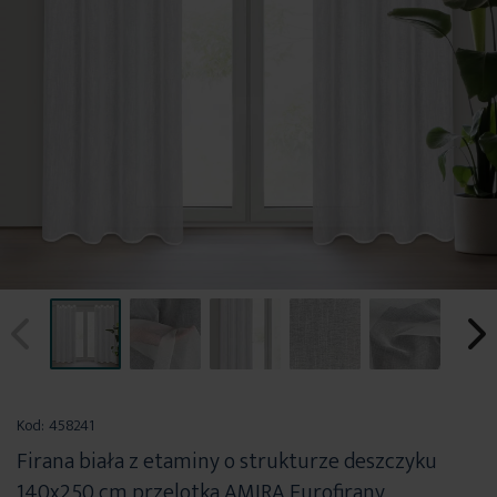
Przejdź
na
Kod:
458241
początek
Firana biała z etaminy o strukturze deszczyku
galerii
140x250 cm przelotka AMIRA Eurofirany