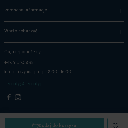
Pomocne informacje
Warto zobaczyć
Chętnie pomożemy
+48 510 808 355
Infolinia czynna: pn - pt: 8:00 - 16:00
decority@decority.pl
Dodaj do koszyka
© 2026 Decority. Wszystkie prawa zastrzeżone.