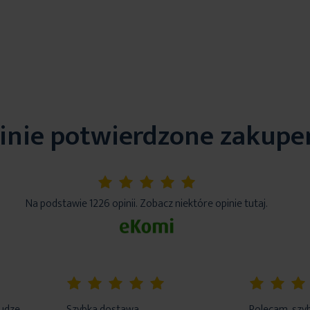
inie potwierdzone zakup
5%
Na podstawie 1226 opinii. Zobacz niektóre opinie tutaj.
100%
100%
łudze
Szybka dostawa,
Polecam, szyb