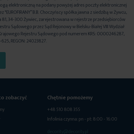
ogą elektroniczną na podany powyżej adres poczty elektronicznej
ez "EUROFIRANY” B.B. Choczyńscy spółka jawna z siedzibą w Żywcu,
za 81, 34-300 Żywiec, zarejestrowana w rejestrze przedsiębiorców
stru Sądowego przez Sąd Rejonowy w Bielsku-Białej VIII Wydział
Krajowego Rejestru Sądowego pod numerem KRS: 0000246287,
6-625, REGON: 24023827.
o zobaczyć
Chętnie pomożemy
ony
+48 510 808 355
y
Infolinia czynna: pn - pt: 8:00 - 16:00
decority@decority.pl