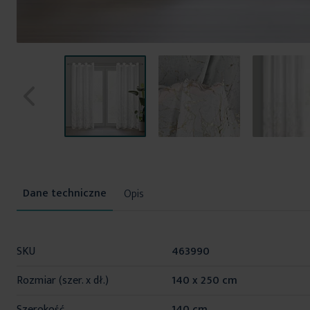
Przejdź
na
początek
Opis
galerii
Więcej
SKU
463990
informacji
Rozmiar (szer. x dł.)
140 x 250 cm
Szerokość
140 cm