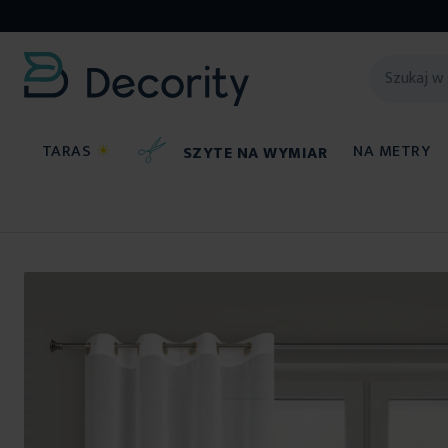
TARAS
☀
NA METRY
SZYTE NA WYMIAR
Firany
Przejdź
na
koniec
galerii