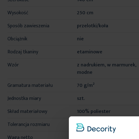
Wysokość
250 cm
Sposób zawieszenia
przelotki/koła
Obciążnik
nie
Rodzaj tkaniny
etaminowe
Wzór
z nadrukiem, w marmurek,
modne
Gramatura materiału
70 g/m²
Jednostka miary
szt.
Skład materiałowy
100% poliester
Tolerancja rozmiaru
5%
Waga netto
300 g