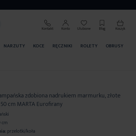
Kontakt
Konto
Ulubione
Blog
Koszyk
NARZUTY
KOCE
RĘCZNIKI
ROLETY
OBRUSY
szampańska zdobiona nadrukiem marmurku, złote
250 cm MARTA Eurofirany
ański
0 cm
ia:
przelotki/koła