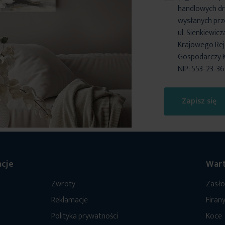
handlowych dr
wysłanych prz
ul. Sienkiewic
Krajowego Reje
Gospodarczy 
NIP: 553-23-3
Zapisz się
cje
Wart
Zwroty
Zasł
Reklamacje
Firan
Polityka prywatności
Koce