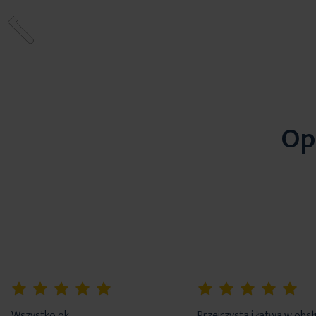
Op
100%
100%
Wszystko ok
Przejrzysta i łatwa w obs