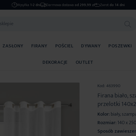
Wysyłka
1-2 dni
Darmowa dostawa
od 299,99 zł
Zwrot
do 14 dni
ZASŁONY
FIRANY
POŚCIEL
DYWANY
POSZEWKI
DEKORACJE
OUTLET
Kod:
463990
Firana biało, 
przelotki 140x
Kolor:
biały, szamp
Rozmiar:
140 x 25
Sposób zawieszen