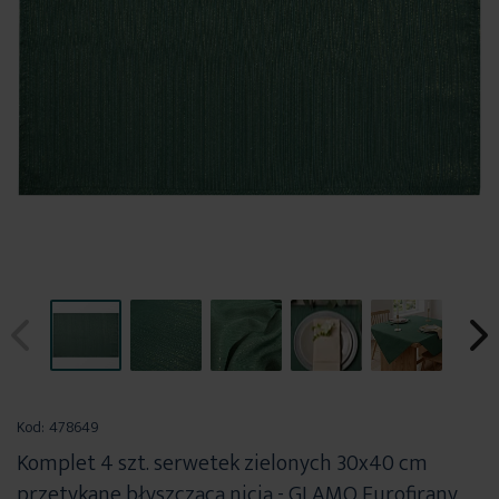
Przejdź
na
Kod:
478649
początek
Komplet 4 szt. serwetek zielonych 30x40 cm
galerii
przetykane błyszczącą nicią - GLAMO Eurofirany