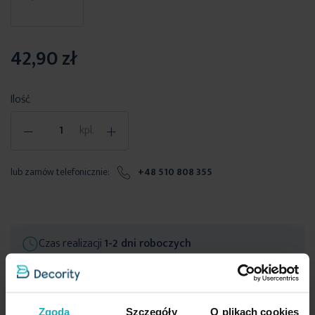
42,90 zł
Ilość
-
+
kpl.
lub zamów telefonicznie:
+48 510 808 355
Czas realizacji
1-2 dni roboczych
Darmowa dostawa
od 299,99 zł
Zgoda
Szczegóły
O plikach cookies