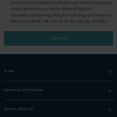
w rejestrze przedsiębiorców Krajowego Rejestru Sądowego
przez Sąd Rejonowy w Bielsku-Białej VIII Wydział
Gospodarczy Krajowego Rejestru Sądowego pod numerem
KRS: 0000246287, NIP: 553-23-36-625, REGON: 24023827.
Zapisz się
O nas
Pomocne informacje
Warto zobaczyć