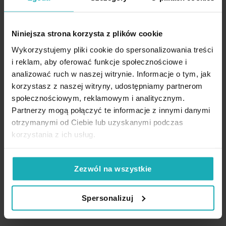
Dane techniczne
Niniejsza strona korzysta z plików cookie
Wykorzystujemy pliki cookie do spersonalizowania treści
Opis
Więcej
SKU
478649
i reklam, aby oferować funkcje społecznościowe i
informacji
analizować ruch w naszej witrynie. Informacje o tym, jak
Rozmiar (szer. x dł.)
30 x 40 cm
Komplet
4 serwetek z kolekcji Glamo
to szybki sposób, by
korzystasz z naszej witryny, udostępniamy partnerom
High-contrast mode
udekorować stół na każdą okazję.
Ozdobny splot w prążki,
Szerokość
30 cm
społecznościowym, reklamowym i analitycznym.
przetykany złotą, błyszczącą nicią
, nadaje serwetkom
Partnerzy mogą połączyć te informacje z innymi danymi
Długość
40 cm
wyjątkowego charakteru i sprawia, że stół wygląda stylowo i
otrzymanymi od Ciebie lub uzyskanymi podczas
elegancko.
korzystania z ich usług.
Rodzaj tkaniny
poliestrowe
Podobne produkty
Serwetki świetnie sprawdzą się w połączeniu z obrusem lub
Wzór
jednokolorowe, ekskluzywny
bieżnikiem z tej samej kolekcji, tworząc spójną dekorację stołu.
Zezwól na wszystkie
Plamoodporność
Cechy produktu:
nie
Komplet: 4 serwetki
Gramatura materiału
185 g/m²
Spersonalizuj
Kolekcja: Glamo
Jednostka miary
kpl.