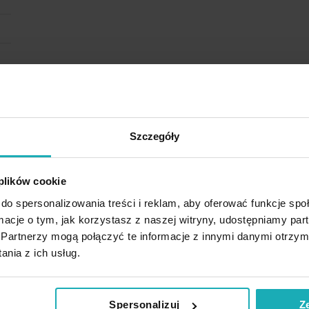
Szczegóły
 plików cookie
do spersonalizowania treści i reklam, aby oferować funkcje sp
ormacje o tym, jak korzystasz z naszej witryny, udostępniamy p
Partnerzy mogą połączyć te informacje z innymi danymi otrzym
nia z ich usług.
Spersonalizuj
Z