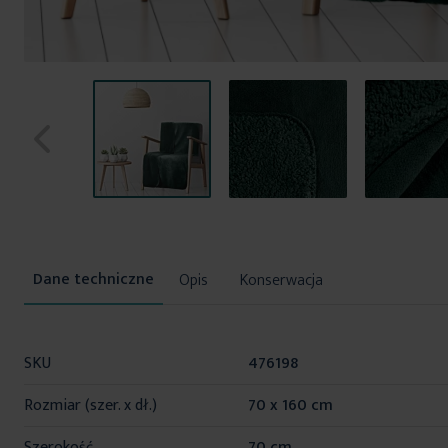
Przejdź
na
początek
Opis
Konserwacja
galerii
Więcej
SKU
476198
informacji
Rozmiar (szer. x dł.)
70 x 160 cm
Szerokość
70 cm