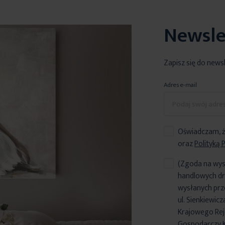
Newsle
Zapisz się do news
Adres e-mail
Oświadczam, ż
oraz
Polityką 
(Zgoda na wys
handlowych dr
wysłanych prz
ul. Sienkiewic
Krajowego Reje
Gospodarczy 