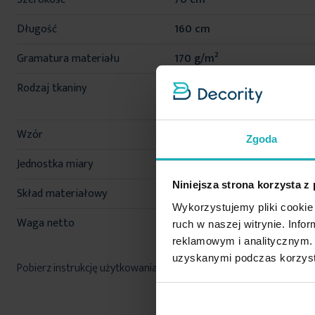
Długość
160 cm
Gramatura materiału
170 g/m²
Rodzaj tkaniny
poliestrowe, gładkie,
flanelowe, polar
Wzór
jednokolorowe
Zgoda
Jednostka miary
szt.
Niniejsza strona korzysta z
Skład materiałowy
100% poliester
Wykorzystujemy pliki cookie 
Waga netto
330 g
ruch w naszej witrynie. Inf
reklamowym i analitycznym. 
uzyskanymi podczas korzysta
Pobierz instrukcję użytkowania i bezpieczeństwa produktu