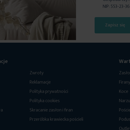
NIP: 553-23-3
Zapisz się
cje
Wart
Zwroty
Zasł
Reklamacje
Firan
Polityka prywatności
Koce
Polityka cookies
Narzu
ra
Skracanie zasłon i firan
Poście
Przeróbka krawiecka pościeli
Podus
Outle