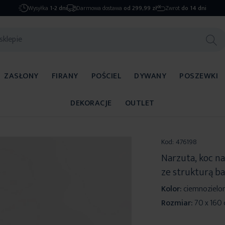
Wysyłka
1-2 dni
Darmowa dostawa
od 299,99 zł
Zwrot
do 14 dni
ZASŁONY
FIRANY
POŚCIEL
DYWANY
POSZEWKI
DEKORACJE
OUTLET
Kod:
476198
Narzuta, koc n
ze strukturą 
Kolor:
ciemnozielo
Rozmiar:
70 x 160