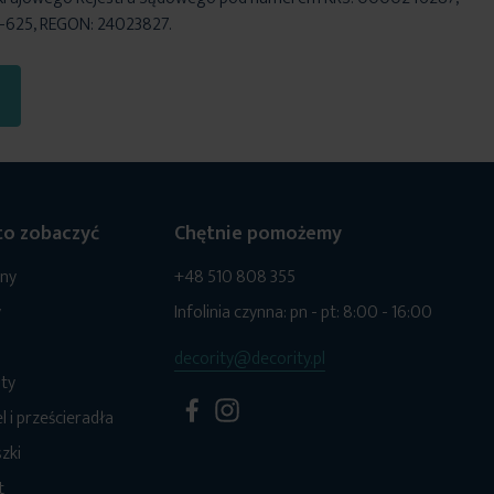
6-625, REGON: 24023827.
o zobaczyć
Chętnie pomożemy
ony
+48 510 808 355
y
Infolinia czynna: pn - pt: 8:00 - 16:00
decority@decority.pl
ty
l i prześcieradła
zki
t