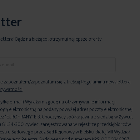
tter
lettera! Bądź na bieżąco, otrzymuj najlepsze oferty
e zapoznałem/zapoznałam się z treścią
Regulaminu newslettera
Prywatności
.
yłkę e-mail) Wyrażam zgodę na otrzymywanie informacji
ogą elektroniczną na podany powyżej adres poczty elektronicznej
ez "EUROFIRANY” B.B. Choczyńscy spółka jawna z siedzibą w Żywcu,
za 81, 34-300 Żywiec, zarejestrowana w rejestrze przedsiębiorców
stru Sądowego przez Sąd Rejonowy w Bielsku-Białej VIII Wydział
Krajowego Rejestru Sądowego pod numerem KRS: 0000246287,