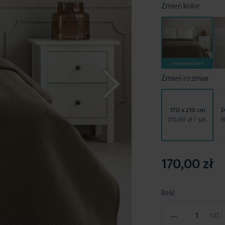
Zmień kolor
CIEMNOBEŻOWY
Zmień rozmiar
170 x 210 cm
2
170,00 zł
/ szt.
1
170,00 zł
Ilość
-
szt.