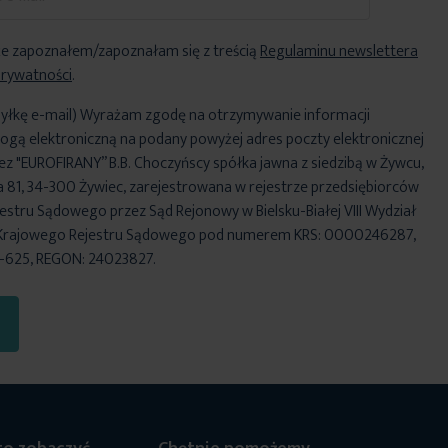
e zapoznałem/zapoznałam się z treścią
Regulaminu newslettera
Prywatności
.
yłkę e-mail) Wyrażam zgodę na otrzymywanie informacji
ogą elektroniczną na podany powyżej adres poczty elektronicznej
ez "EUROFIRANY” B.B. Choczyńscy spółka jawna z siedzibą w Żywcu,
za 81, 34-300 Żywiec, zarejestrowana w rejestrze przedsiębiorców
stru Sądowego przez Sąd Rejonowy w Bielsku-Białej VIII Wydział
Krajowego Rejestru Sądowego pod numerem KRS: 0000246287,
6-625, REGON: 24023827.