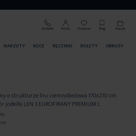
Kontakt
Konto
Ulubione
Blog
Koszyk
NARZUTY
KOCE
RĘCZNIKI
ROLETY
OBRUSY
iny o strukturze lnu ciemnobeżowa 170x210 cm
ór jodełki LEN 3 EUROFIRANY PREMIUM L
wy
0 cm