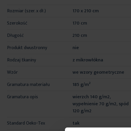
informacji
Rozmiar (szer. x dł.)
170 x 210 cm
Szerokość
170 cm
Długość
210 cm
Produkt dwustronny
nie
Rodzaj tkaniny
z mikrowłókna
Wzór
we wzory geometryczne
Gramatura materiału
185 g/m²
Gramatura opis
wierzch 140 g/m2,
wypełnienie 70 g/m2, spód
120 g/m2
Standard Oeko-Tex
tak