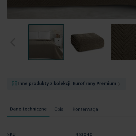
Przejdź
na
początek
Inne produkty z kolekcji:
Eurofirany Premium
galerii
Opis
Konserwacja
Więcej
SKU
453040