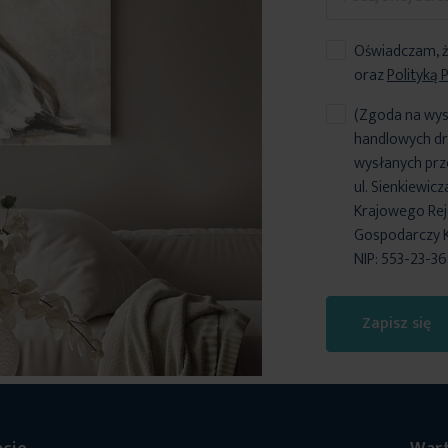
Oświadczam, ż
oraz
Polityką 
(Zgoda na wys
handlowych dr
wysłanych prz
ul. Sienkiewic
Krajowego Reje
Gospodarczy 
NIP: 553-23-3
Zapisz się