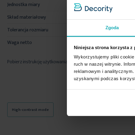
Jednostka miary
szt.
Skład materiałowy
100% poliester
Zgoda
Tolerancja rozmiaru
3%
Waga netto
1600 g
Niniejsza strona korzysta z
Wykorzystujemy pliki cookie 
Pobierz instrukcję użytkowania i bezpieczeństwa produktu
ruch w naszej witrynie. Inf
reklamowym i analitycznym. 
uzyskanymi podczas korzysta
High-contrast mode