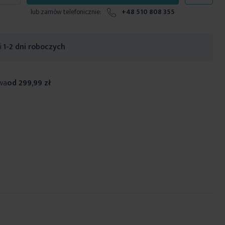
lub zamów telefonicznie:
+48 510 808 355
ji
1-2 dni roboczych
wa
od 299,99 zł