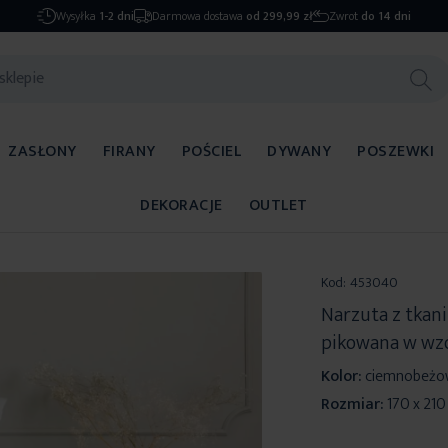
Wysyłka
1-2 dni
Darmowa dostawa
od 299,99 zł
Zwrot
do 14 dni
ZASŁONY
FIRANY
POŚCIEL
DYWANY
POSZEWKI
DEKORACJE
OUTLET
Kod:
453040
Narzuta z tkan
pikowana w wz
Kolor:
ciemnobeżo
Rozmiar:
170 x 21