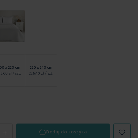
00 x 220 cm
220 x 240 cm
93,60 zł
/ szt.
226,40 zł
/ szt.
+
Dodaj do koszyka