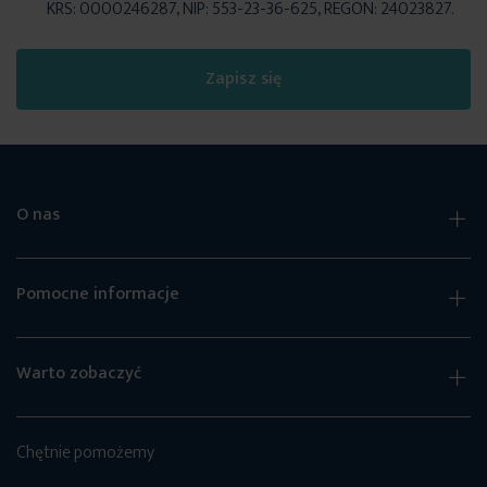
KRS: 0000246287, NIP: 553-23-36-625, REGON: 24023827.
Zapisz się
O nas
Pomocne informacje
Warto zobaczyć
Chętnie pomożemy