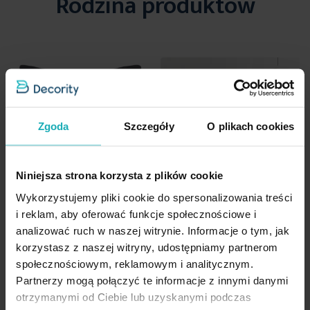
Rodzina produktów
Rodzaj tkaniny
poliestrowe
wygląda idealnie a
pikowania nie snują się
.
Suszyć w niskiej temperaturze
Wzór
we wzory geometryczne,
Szczegóły
:
jednokolorowe
Materiał:
mikrowłókno
Prasować w temperaturze do 110 stopni Celsjusza
Gramatura materiału
185 g/m²
Wymiary: 200x220 cm
Standard Oeko-Tex
nie
Kolor:
niebieski
Skład: 100% poliester
Nie można wybielać i chlorować
Zgoda
Szczegóły
O plikach cookies
Jednostka miary
szt.
Gramatura tkaniny: 260+120+65 gr/m2
Skład materiałowy
100% poliester
Temperatura prania: 30°C
Niniejsza strona korzysta z plików cookie
Nie suszyć w suszarce bębnowej
Tolerancja rozmiaru
Temperatura prasowania: 110°C
3%
Wykorzystujemy pliki cookie do spersonalizowania treści
Producent:
Eurofirany
i reklam, aby oferować funkcje społecznościowe i
Pobierz instrukcję użytkowania i bezpieczeństwa produktu
analizować ruch w naszej witrynie. Informacje o tym, jak
korzystasz z naszej witryny, udostępniamy partnerom
Poszewka na poduszkę 45x45
Narzuta z tkaniny o strukturze
społecznościowym, reklamowym i analitycznym.
cm o strukturze lnu pikowana
lnu grafitowa 220x240 cm
Partnerzy mogą połączyć te informacje z innymi danymi
metodą hot press w wzór
pikowana w wzór jodełki LEN 3
otrzymanymi od Ciebie lub uzyskanymi podczas
jodełki grafitowa LEN
EUROFIRANY PREMIUM