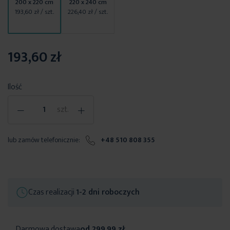
200 x 220 cm
220 x 240 cm
193,60 zł
/ szt.
226,40 zł
/ szt.
193,60 zł
Ilość
-
+
szt.
lub zamów telefonicznie:
+48 510 808 355
Czas realizacji
1-2 dni roboczych
Darmowa dostawa
od 299,99 zł