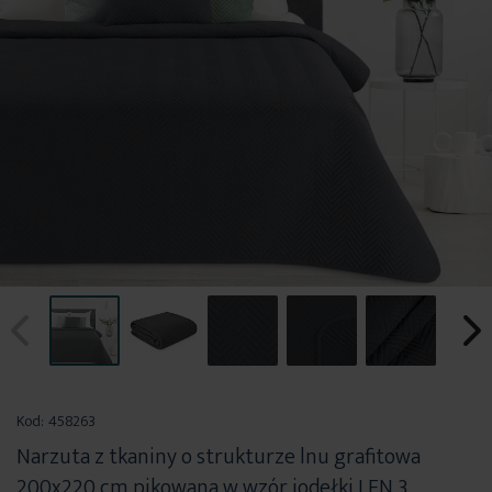
Przejdź
na
Kod:
458263
początek
Narzuta z tkaniny o strukturze lnu grafitowa
galerii
200x220 cm pikowana w wzór jodełki LEN 3