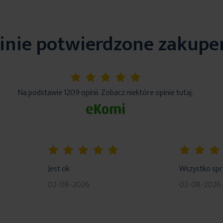
inie potwierdzone zakup
5%
Na podstawie 1209 opinii. Zobacz niektóre opinie tutaj.
100%
80%
Jest ok
Wszystko sp
02-08-2026
02-08-2026