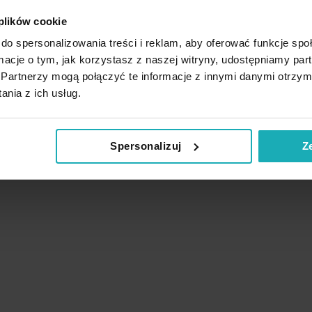
 plików cookie
do spersonalizowania treści i reklam, aby oferować funkcje sp
ormacje o tym, jak korzystasz z naszej witryny, udostępniamy p
Partnerzy mogą połączyć te informacje z innymi danymi otrzym
nia z ich usług.
Podobne produkty
Spersonalizuj
Z