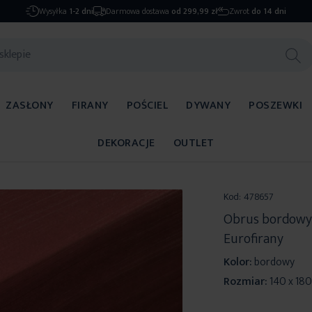
Wysyłka
1-2 dni
Darmowa dostawa
od 299,99 zł
Zwrot
do 14 dni
ZASŁONY
FIRANY
POŚCIEL
DYWANY
POSZEWKI
DEKORACJE
OUTLET
Kod:
478657
Obrus bordowy 
Eurofirany
Kolor:
bordowy
Rozmiar:
140 x 18