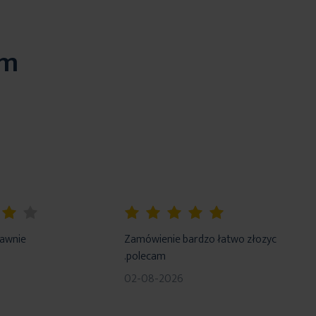
em
100%
rawnie
Zamówienie bardzo łatwo złozyc
.polecam
02-08-2026