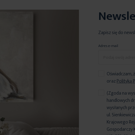
Newsle
Zapisz się do news
Adres e-mail
Oświadczam, ż
oraz
Polityką 
(Zgoda na wys
handlowych dr
wysłanych prz
ul. Sienkiewic
Krajowego Reje
Gospodarczy 