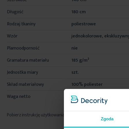
Długość
180 cm
Rodzaj tkaniny
poliestrowe
Wzór
jednokolorowe, ekskluzywn
Plamoodporność
nie
Gramatura materiału
185 g/m²
Jednostka miary
szt.
Skład materiałowy
100% poliester
Waga netto
410 g
Pobierz instrukcję użytkowania i bezpieczeństwa produktu
Zgoda