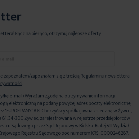
tter
lettera! Bądź na bieżąco, otrzymuj najlepsze oferty
e zapoznałem/zapoznałam się z treścią
Regulaminu newslettera
Prywatności
.
yłkę e-mail) Wyrażam zgodę na otrzymywanie informacji
ogą elektroniczną na podany powyżej adres poczty elektronicznej
ez "EUROFIRANY” B.B. Choczyńscy spółka jawna z siedzibą w Żywcu,
za 81, 34-300 Żywiec, zarejestrowana w rejestrze przedsiębiorców
stru Sądowego przez Sąd Rejonowy w Bielsku-Białej VIII Wydział
Krajowego Rejestru Sądowego pod numerem KRS: 0000246287,