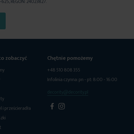
6-625, REGON: 24023827.
o zobaczyć
Chętnie pomożemy
ony
+48 510 808 355
y
Infolinia czynna: pn - pt: 8:00 - 16:00
decority@decority.pl
ty
l i prześcieradła
zki
t