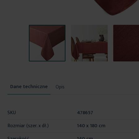
Przejdź
na
początek
Opis
galerii
Więcej
SKU
478657
informacji
Rozmiar (szer. x dł.)
140 x 180 cm
Szerokość
140 cm