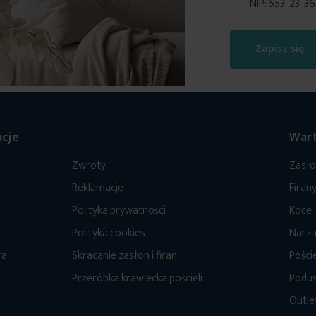
NIP: 553-23-3
Zapisz się
cje
Wart
Zwroty
Zasł
Reklamacje
Firan
Polityka prywatności
Koce
Polityka cookies
Narzu
ra
Skracanie zasłon i firan
Poście
Przeróbka krawiecka pościeli
Podus
Outle