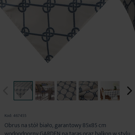
Przejdź
na
Kod:
467455
początek
Obrus na stół biało, garantowy 85x85 cm
galerii
wodoodporny GARDEN na taras oraz balkon w stylu