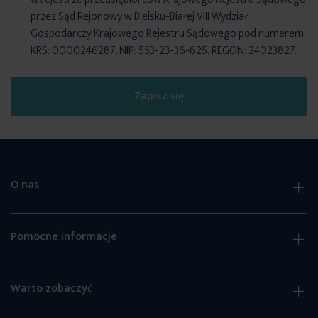
przez Sąd Rejonowy w Bielsku-Białej VIII Wydział
Gospodarczy Krajowego Rejestru Sądowego pod numerem
KRS: 0000246287, NIP: 553-23-36-625, REGON: 24023827.
Zapisz się
O nas
Pomocne informacje
Warto zobaczyć