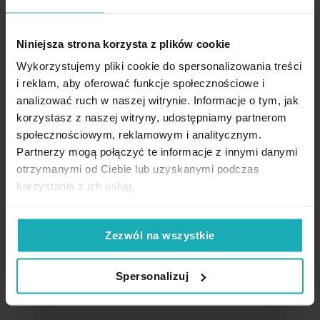
Najniższa cena z 30 dni przed
Najniższa cena z 30 dni przed
obniżką:
31,40 zł
obniżką:
41,20 zł
Cena regularna:
31,40 zł
Cena regularna:
41,20 zł
Niniejsza strona korzysta z plików cookie
Dodaj do listy życzeń
Dodaj do listy życzeń
Dod
Dodaj do koszyka
Dodaj do koszyka
Wykorzystujemy pliki cookie do spersonalizowania treści
i reklam, aby oferować funkcje społecznościowe i
analizować ruch w naszej witrynie. Informacje o tym, jak
korzystasz z naszej witryny, udostępniamy partnerom
społecznościowym, reklamowym i analitycznym.
Partnerzy mogą połączyć te informacje z innymi danymi
High-contrast mode
otrzymanymi od Ciebie lub uzyskanymi podczas
korzystania z ich usług.
Podobne produkty
Zezwól na wszystkie
Spersonalizuj