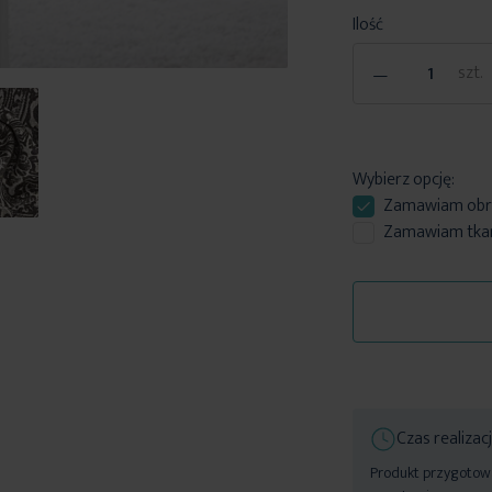
Ilość
-
szt.
Wybierz opcję:
Zamawiam
obr
Zamawiam tkani
Czas realizac
Produkt przygotowan