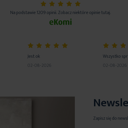
5%
Na podstawie 1209 opinii. Zobacz niektóre opinie tutaj.
100%
80%
Jest ok
Wszystko sp
02-08-2026
02-08-2026
Newsle
Zapisz się do news