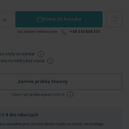
+
Dodaj do koszyka
lub zamów telefonicznie:
+48 510 808 355
us szyty
na wymiar
nę na metry bez szycia
Zamów próbkę tkaniny
Cena 1 szt. próbki wynosi 5,00 zł
ji
7-9 dni roboczych
y specjalnie pod zlecenie klienta (szyty na miarę), nie podlega