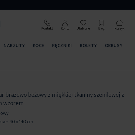
Kontakt
Konto
Ulubione
Blog
Koszyk
NARZUTY
KOCE
RĘCZNIKI
ROLETY
OBRUSY
r brązowo beżowy z miękkiej tkaniny szenilowej z
m wzorem
żowy
iar:
40 x 140 cm