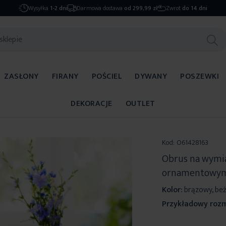
Wysyłka
1-2 dni
Darmowa dostawa
od 299,99 zł
Zwrot
do 14 dni
ZASŁONY
FIRANY
POŚCIEL
DYWANY
POSZEWKI
DEKORACJE
OUTLET
Kod:
O61428163
Obrus na wymia
ornamentowy
Kolor:
brązowy, be
Przykładowy rozm