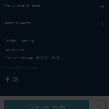
Pomocne informacje
Warto zobaczyć
Chętnie pomożemy
+48 510 808 355
Infolinia czynna: pn - pt: 8:00 - 16:00
decority@decority.pl
© 2026 Decority. Wszystkie prawa zastrzeżone.
Dodaj do koszyka