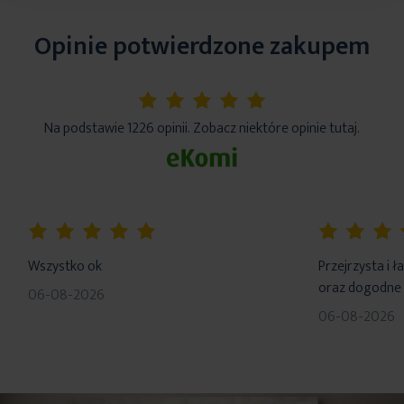
Opinie potwierdzone zakupem
5%
Na podstawie 1226 opinii. Zobacz niektóre opinie tutaj.
100%
100%
Wszystko ok
Przejrzysta i 
oraz dogodne 
06-08-2026
06-08-2026