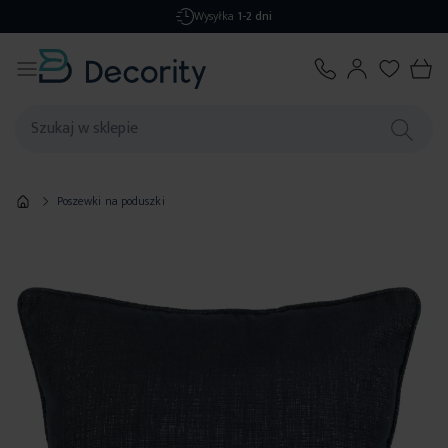
Wysyłka
1-2 dni
Poszewki na poduszki
Przejdź
na
koniec
galerii