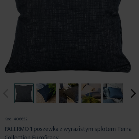
Przejdź
na
Kod:
406652
początek
PALERMO 1 poszewka z wyrazistym splotem Terra
galerii
Collection Eurofirany