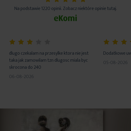
5%
Na podstawie 1220 opinii. Zobacz niektóre opinie tutaj.
60%
100%
dlugo czekalam na przesylke ktora nie jest
Dodatkowe uwa
taka jak zamowilam tzn dlugosc miala byc
05-08-2026
skrocona do 240
06-08-2026