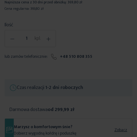
Najniższa cena z 30 dni przed obniżką:
369,80 zł
Cena regularna:
369,80 zł
Ilość
-
+
kpl.
lub zamów telefonicznie:
+48 510 808 355
Czas realizacji
1-2 dni roboczych
Darmowa dostawa
od 299,99 zł
Marzysz o komfortowym śnie?
Zobacz
Dobierz wygodną kołdrę i poduszkę