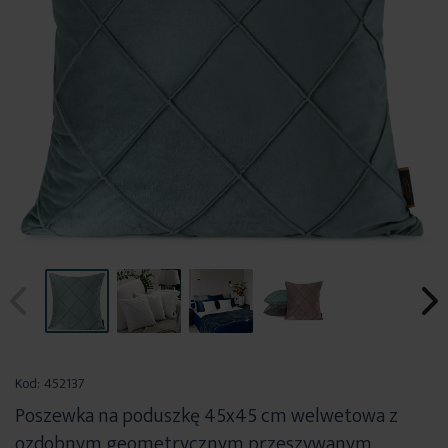
Przejdź
na
Kod:
452137
początek
Poszewka na poduszkę 45x45 cm welwetowa z
galerii
ozdobnym geometrycznym przeszywanym