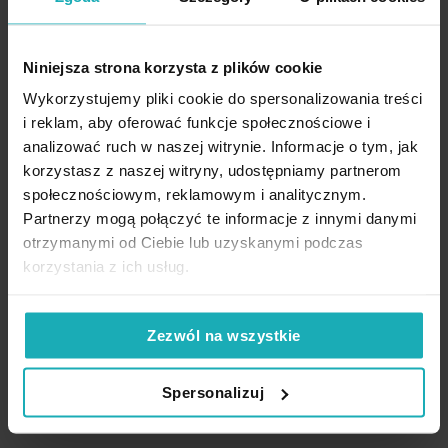
geometrycznym
przeszywanym wzorem
niebieska NALA EUROFIRANY
Niniejsza strona korzysta z plików cookie
PREMIUM
Wykorzystujemy pliki cookie do spersonalizowania treści
31,40 zł
i reklam, aby oferować funkcje społecznościowe i
analizować ruch w naszej witrynie. Informacje o tym, jak
Dodaj do listy życzeń
Dodaj do koszyka
korzystasz z naszej witryny, udostępniamy partnerom
społecznościowym, reklamowym i analitycznym.
Partnerzy mogą połączyć te informacje z innymi danymi
High-contrast mode
otrzymanymi od Ciebie lub uzyskanymi podczas
korzystania z ich usług.
Podobne produkty
Zezwól na wszystkie
Spersonalizuj