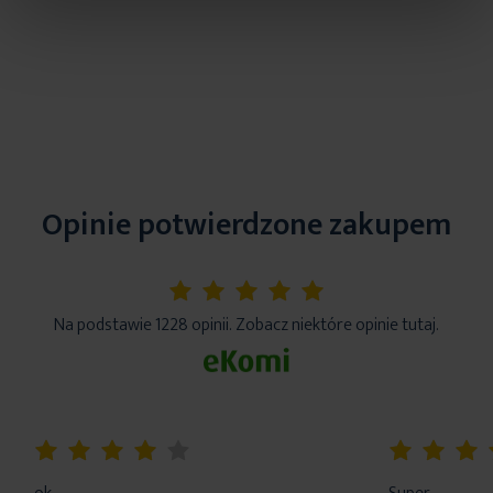
Opinie potwierdzone zakupem
5%
Na podstawie 1228 opinii. Zobacz niektóre opinie tutaj.
80%
100%