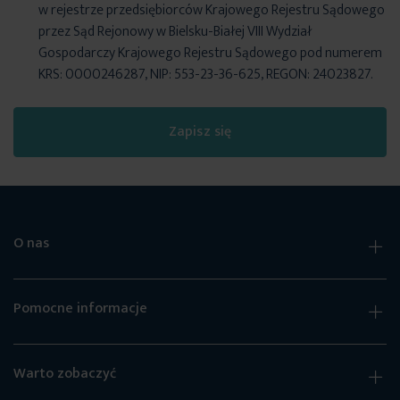
w rejestrze przedsiębiorców Krajowego Rejestru Sądowego
przez Sąd Rejonowy w Bielsku-Białej VIII Wydział
Gospodarczy Krajowego Rejestru Sądowego pod numerem
KRS: 0000246287, NIP: 553-23-36-625, REGON: 24023827.
Zapisz się
O nas
Pomocne informacje
Warto zobaczyć