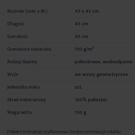
informacji
Rozmiar (szer. x dł.)
45 x 45 cm
Długość
45 cm
Szerokość
45 cm
Gramatura materiału
150 g/m²
Rodzaj tkaniny
poliestrowe, wodoodporne
Wzór
we wzory geometryczne
Jednostka miary
szt.
Skład materiałowy
100% poliester
Waga netto
150 g
Pobierz instrukcję użytkowania i bezpieczeństwa produktu