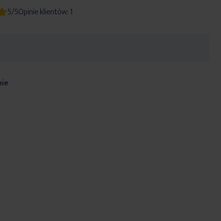
5/5
Opinie klientów:
1
nie