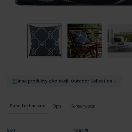
Przejdź
na
początek
Inne produkty z kolekcji:
Outdoor Collection
galerii
Opis
Konserwacja
Więcej
SKU
466279