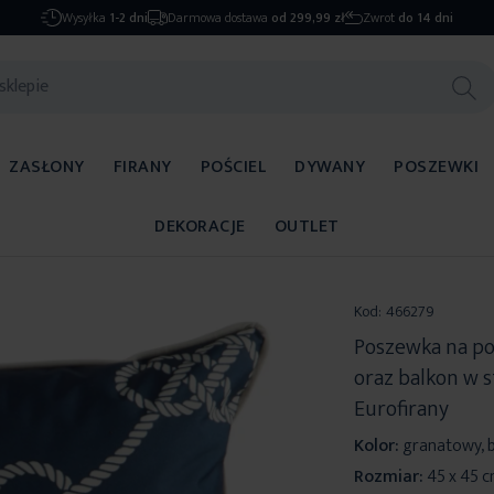
Wysyłka
1-2 dni
Darmowa dostawa
od 299,99 zł
Zwrot
do 14 dni
ZASŁONY
FIRANY
POŚCIEL
DYWANY
POSZEWKI
DEKORACJE
OUTLET
Kod:
466279
Poszewka na po
oraz balkon w 
Eurofirany
Kolor:
granatowy, b
Rozmiar:
45 x 45 