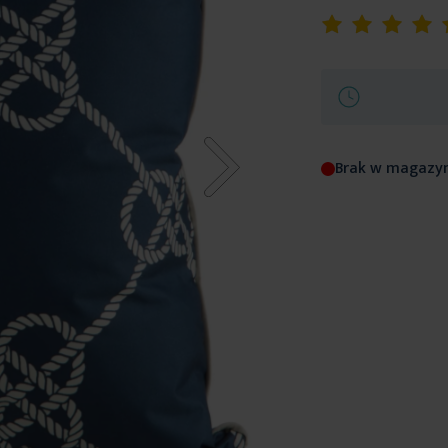
Ocena:
100
100
% of
Brak w magazy