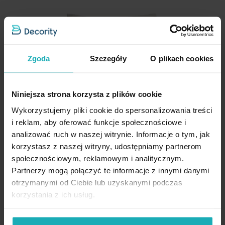
Jednostka miary
Materiał:
wysokiej jakości szenil o ozdobnym splocie –
szt.
trwały i efektowny
Skład materiałowy
100% poliester
Wykończenie:
elegancka wypustka na brzegach dla
podkreślenia designu
Pobierz instrukcję użytkowania i bezpieczeństwa produktu
Zgoda
Szczegóły
O plikach cookies
Styl:
nowoczesny, klasyczny lub glamour – idealny do
różnych aranżacji
Niniejsza strona korzysta z plików cookie
Przeznaczenie:
dekoracja sofy, łóżka, fotela lub narożnika
Wykorzystujemy pliki cookie do spersonalizowania treści
Funkcjonalność:
miękka i przyjemna w dotyku, dodająca
i reklam, aby oferować funkcje społecznościowe i
wnętrzu przytulności
analizować ruch w naszej witrynie. Informacje o tym, jak
Poszewka na poduszkę 40x60
korzystasz z naszej witryny, udostępniamy partnerom
cm z szenilowej tkaniny
społecznościowym, reklamowym i analitycznym.
kremowa w drobne prążki Eva
Partnerzy mogą połączyć te informacje z innymi danymi
Minge Elegante Eurofirany
Dane techniczne:
otrzymanymi od Ciebie lub uzyskanymi podczas
45,90 zł
korzystania z ich usług.
wysokość: 55 cm
Dodaj do listy życzeń
Dodaj do koszyka
szerokość: 55 cm