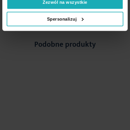
Zezwól na wszystkie
skład: 100% poliester - welwet
High-contrast mode
Spersonalizuj
Podobne produkty