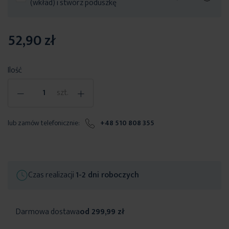
(wkład) i stwórz poduszkę
52,90 zł
Ilość
-
+
szt.
lub zamów telefonicznie:
+48 510 808 355
Czas realizacji
1-2 dni roboczych
Darmowa dostawa
od 299,99 zł