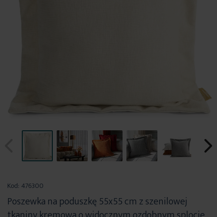
Przejdź
na
Kod:
476300
początek
Poszewka na poduszkę 55x55 cm z szenilowej
galerii
tkaniny kremowa o widocznym ozdobnym splocie