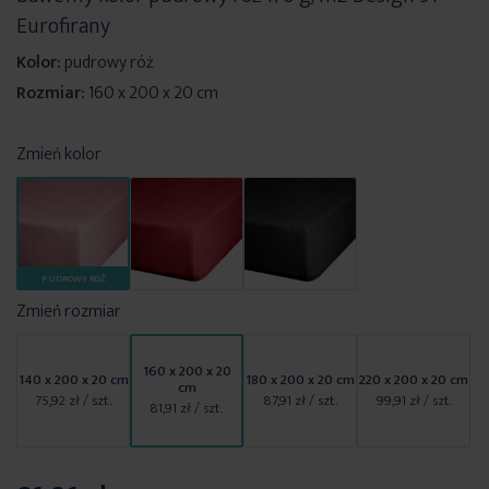
Eurofirany
Kolor:
pudrowy róż
Rozmiar:
160 x 200 x 20 cm
Zmień kolor
PUDROWY RÓŻ
Zmień rozmiar
160 x 200 x 20
140 x 200 x 20 cm
180 x 200 x 20 cm
220 x 200 x 20 cm
cm
75,92 zł
/ szt.
87,91 zł
/ szt.
99,91 zł
/ szt.
81,91 zł
/ szt.