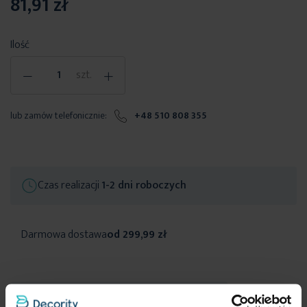
81,91 zł
Ilość
-
+
szt.
lub zamów telefonicznie:
+48 510 808 355
Czas realizacji
1-2 dni roboczych
Darmowa dostawa
od 299,99 zł
Inne produkty z kolekcji:
Design 91