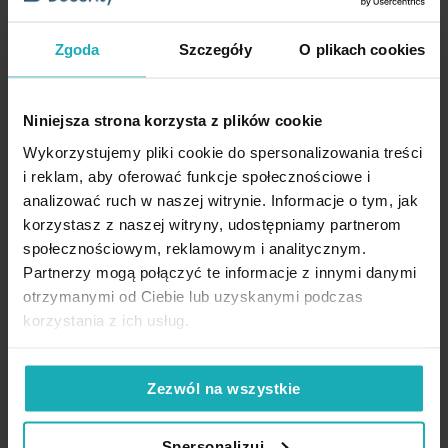
Zgoda
Szczegóły
O plikach cookies
Dane techniczne
Niniejsza strona korzysta z plików cookie
Opis
Więcej
Wykorzystujemy pliki cookie do spersonalizowania treści
SKU
402223
informacji
i reklam, aby oferować funkcje społecznościowe i
Rozmiar (szer. x dł.)
160 x 200 x 20 cm
analizować ruch w naszej witrynie. Informacje o tym, jak
Konserwacja
Przyjemne w dotyku
prześcieradło z miękkiego frotte
to
korzystasz z naszej witryny, udostępniamy partnerom
gwarancja komfortowego snu. Wykonane
z wysokiej jakości
Szerokość
160 cm
społecznościowym, reklamowym i analitycznym.
tkaniny
prześcieradło z gumka
dopasowuje się do materaca
i
Partnerzy mogą połączyć te informacje z innymi danymi
Długość
200 cm
pozostaje w miejscu
przez całą noc. Dzięki wykorzystaniu
Suszyć w pozycji pionowej
High-contrast mode
najlepszej bawełny
prześcieradło frotte marki Design 91
otrzymanymi od Ciebie lub uzyskanymi podczas
Gumka
tak
zachowuje swój kształt i kolor
na długi czas. Elastyczna
gumka
korzystania z ich usług.
wszyta w krawędziach
umożliwia
szybkie i wygodne zmiany
Gramatura materiału
170 g/m²
bielizny pościelowej. W naszej ofercie dostępna jest
szeroka gama
Prasować w temperaturze do 110 stopni Celsjusza
kolorów
i rozmiarów, która pozwoli Ci dobrać
idealne
Podobne produkty
Zezwól na wszystkie
Standard Oeko-Tex
tak
prześcieradło
do Twoich potrzeb i stylu.
Jednostka miary
szt.
Spersonalizuj