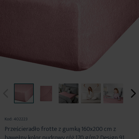
Przejdź
na
Kod:
402223
początek
Prześcieradło frotte z gumką 160x200 cm z
galerii
bawełny kolor pudrowy róż 170 g/m2 Design 91