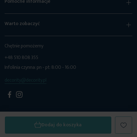
Pomocne informacje
Warto zobaczyć
Chętnie pomożemy
+48 510 808 355
Infolinia czynna: pn - pt: 8:00 - 16:00
decority@decority.pl
Dodaj do koszyka
© 2026 Decority. Wszystkie prawa zastrzeżone.