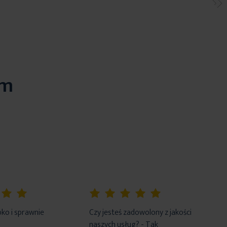
em
100%
ko i sprawnie
Czy jesteś zadowolony z jakości
naszych usług? - Tak