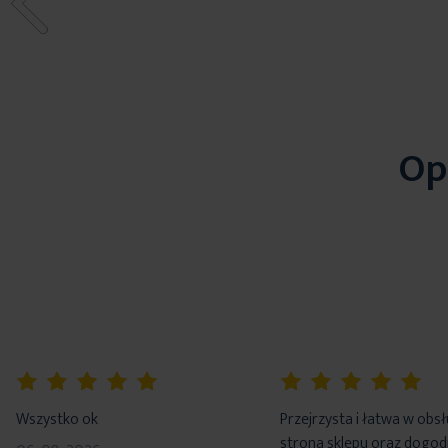
Op
100%
100%
Wszystko ok
Przejrzysta i łatwa w obs
strona sklepu oraz dogo