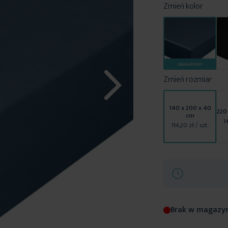
Zmień kolor
GRANATOWY
Zmień rozmiar
140 x 200 x 40
220
cm
1
114,20 zł
/ szt.
Brak w magazy