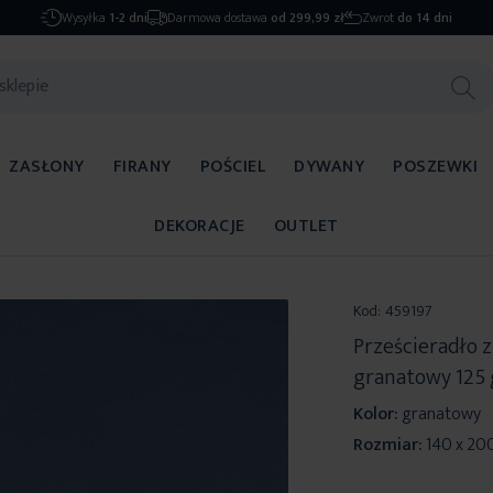
Wysyłka
1-2 dni
Darmowa dostawa
od 299,99 zł
Zwrot
do 14 dni
ZASŁONY
FIRANY
POŚCIEL
DYWANY
POSZEWKI
DEKORACJE
OUTLET
Kod:
459197
Prześcieradło 
granatowy 125 
Kolor:
granatowy
Rozmiar:
140 x 20