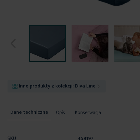
Przejdź
na
początek
Inne produkty z kolekcji:
Diva Line
galerii
Opis
Konserwacja
Więcej
SKU
459197