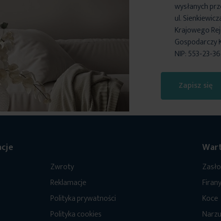
wysłanych prz
ul. Sienkiewic
Krajowego Reje
Gospodarczy 
NIP: 553-23-3
Zapisz się
cje
Wart
Zwroty
Zasł
Reklamacje
Firan
Polityka prywatności
Koce
Polityka cookies
Narzu