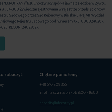
ez "EUROFIRANY” B.B. Choczyńscy spółka jawna z siedzibą w Żywcu,
za 81, 34-300 Żywiec, zarejestrowana w rejestrze przedsiębiorców
stru Sądowego przez Sąd Rejonowy w Bielsku-Białej VIII Wydział
Krajowego Rejestru Sądowego pod numerem KRS: 0000246287,
6-625, REGON: 24023827.
o zobaczyć
Chętnie pomożemy
ony
+48 510 808 355
y
Infolinia czynna: pn - pt: 8:00 - 16:00
decority@decority.pl
ty