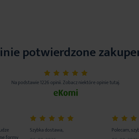
inie potwierdzone zakup
5%
Na podstawie 1226 opinii. Zobacz niektóre opinie tutaj.
100%
100%
łudze
Szybka dostawa,
Polecam, szyb
dne formy