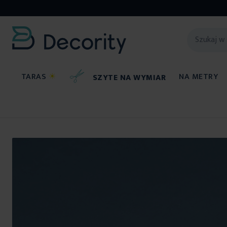
TARAS
☀
NA METRY
SZYTE NA WYMIAR
Prześcieradła
Przejdź
na
koniec
galerii