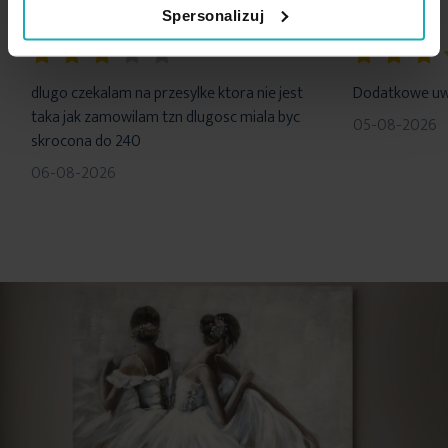
Spersonalizuj
60%
100%
dlugo czekalam na przesylke ktora nie jest
Dodatkowe uwa
taka jak zamowilam tzn dlugosc miala byc
05-08-2026
skrocona do 240
06-08-2026