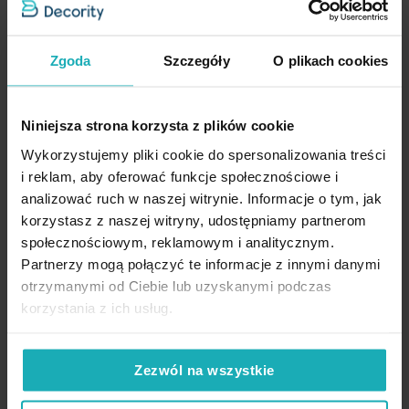
Rodzaj tkaniny
bawełniane
Pranie w temperaturze do 40 stopni Celsjusza
Wzór
jednokolorowe, z bordiurą
Zgoda
Szczegóły
O plikach cookies
Standard Oeko-Tex
tak
Dane techniczne:
Nie czyścić chemicznie
Skład materiałowy
100% bawełna
Niniejsza strona korzysta z plików cookie
Wykorzystujemy pliki cookie do spersonalizowania treści
Waga netto
75 g
szerokość: 30 cm
Nie można wybielać i chlorować
i reklam, aby oferować funkcje społecznościowe i
długość: 50 cm
analizować ruch w naszej witrynie. Informacje o tym, jak
skład: 100% bawełna
Pobierz instrukcję użytkowania i bezpieczeństwa produktu
gramatura: 500 g/m
2
korzystasz z naszej witryny, udostępniamy partnerom
społecznościowym, reklamowym i analitycznym.
Opinie potwierdzone zakupem
Partnerzy mogą połączyć te informacje z innymi danymi
otrzymanymi od Ciebie lub uzyskanymi podczas
korzystania z ich usług.
5%
Na podstawie 1220 opinii. Zobacz niektóre opinie tutaj.
Zezwól na wszystkie