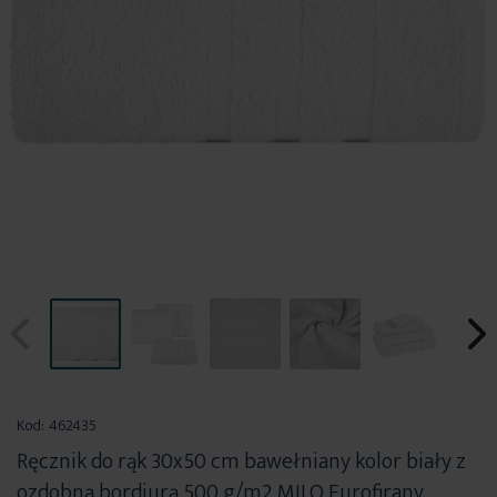
Przejdź
na
Kod:
462435
początek
Ręcznik do rąk 30x50 cm bawełniany kolor biały z
galerii
ozdobną bordiurą 500 g/m2 MILO Eurofirany