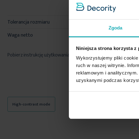
ozdobna: 64% bawełna, 36
poliester
Tolerancja rozmiaru
3%
Zgoda
Waga netto
194 g
Niniejsza strona korzysta z
Pobierz instrukcję użytkowania i bezpieczeństwa produktu
Wykorzystujemy pliki cookie 
ruch w naszej witrynie. Inf
reklamowym i analitycznym. 
uzyskanymi podczas korzysta
High-contrast mode