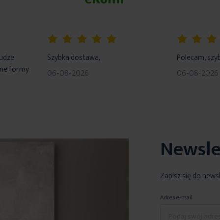
100%
100%
łudze
Szybka dostawa,
Polecam, szyb
dne formy
06-08-2026
06-08-2026
Newsle
Zapisz się do news
Adres e-mail