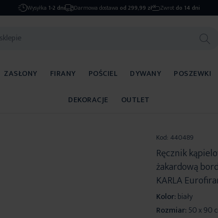
Wysyłka
1-2 dni
Darmowa dostawa
od 299,99 zł
Zwrot
do 14 dni
ZASŁONY
FIRANY
POŚCIEL
DYWANY
POSZEWKI
DEKORACJE
OUTLET
Kod:
440489
Ręcznik kąpiel
żakardową bord
KARLA Eurofira
Kolor:
biały
Rozmiar:
50 x 90 