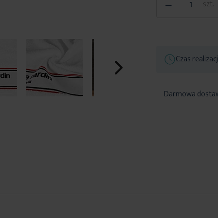
-
szt.
Czas realizac
Darmowa dosta