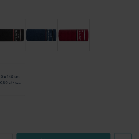
70 x 140 cm
10,80 zł
/ szt.