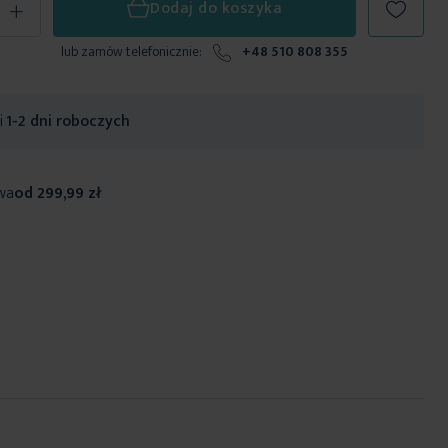
+
Dodaj do koszyka
lub zamów telefonicznie:
+48 510 808 355
ji
1-2 dni roboczych
wa
od 299,99 zł