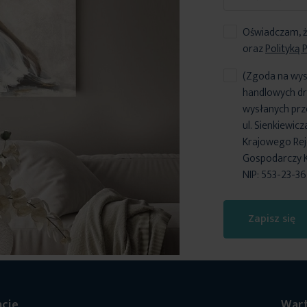
Oświadczam, ż
oraz
Polityką 
(Zgoda na wys
handlowych dr
wysłanych prz
ul. Sienkiewic
Krajowego Reje
Gospodarczy 
NIP: 553-23-3
Zapisz się
cje
Wart