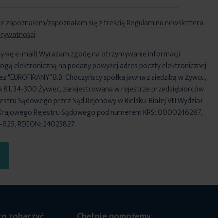
e zapoznałem/zapoznałam się z treścią
Regulaminu newslettera
Prywatności
.
yłkę e-mail) Wyrażam zgodę na otrzymywanie informacji
ogą elektroniczną na podany powyżej adres poczty elektronicznej
ez "EUROFIRANY” B.B. Choczyńscy spółka jawna z siedzibą w Żywcu,
za 81, 34-300 Żywiec, zarejestrowana w rejestrze przedsiębiorców
stru Sądowego przez Sąd Rejonowy w Bielsku-Białej VIII Wydział
Krajowego Rejestru Sądowego pod numerem KRS: 0000246287,
6-625, REGON: 24023827.
o zobaczyć
Chętnie pomożemy