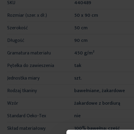
SKU
440489
informacji
Rozmiar (szer. x dł.)
50 x 90 cm
Szerokość
50 cm
Długość
90 cm
Gramatura materiału
450 g/m²
Pętelka do zawieszenia
tak
Jednostka miary
szt.
Rodzaj tkaniny
bawełniane, żakardowe
Wzór
żakardowe z bordiurą
Standard Oeko-Tex
nie
Skład materiałowy
100% bawełna; cześć