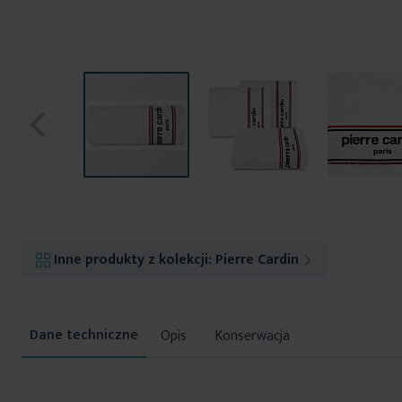
Przejdź
na
początek
Inne produkty z kolekcji:
Pierre Cardin
galerii
Opis
Konserwacja
Więcej