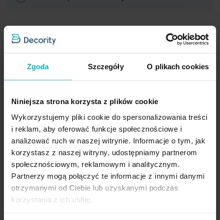
Darmowa dostawa
od 299,99 zł
Zgoda
Szczegóły
O plikach cookies
Inne produkty z kolekcji:
Eurofirany Classic
Niniejsza strona korzysta z plików cookie
Wykorzystujemy pliki cookie do spersonalizowania treści
Dane techniczne
i reklam, aby oferować funkcje społecznościowe i
analizować ruch w naszej witrynie. Informacje o tym, jak
korzystasz z naszej witryny, udostępniamy partnerom
Opis
Więcej
SKU
466378
społecznościowym, reklamowym i analitycznym.
informacji
Partnerzy mogą połączyć te informacje z innymi danymi
Rozmiar (szer. x dł.)
50 x 90 cm
Konserwacja
otrzymanymi od Ciebie lub uzyskanymi podczas
Klasyczny i uniwersalny ręcznik kąpielowy z kolekcji Lucy to
doskonały wybór do każdej łazienki. Minimalistyczny i
elegancki
Szerokość
50 cm
korzystania z ich usług.
design
sprawia, że z ręczniki z tej kolekcji marki Eurofirany z
Długość
90 cm