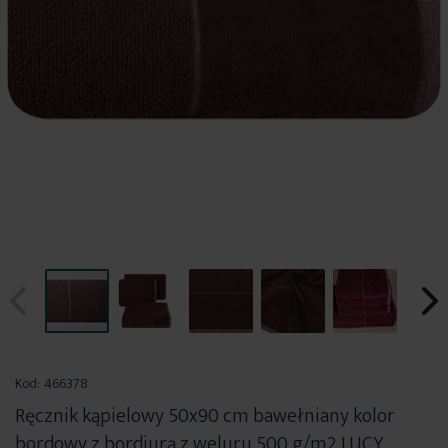
Przejdź
na
Kod:
466378
początek
Ręcznik kąpielowy 50x90 cm bawełniany kolor
galerii
bordowy z bordiurą z weluru 500 g/m2 LUCY