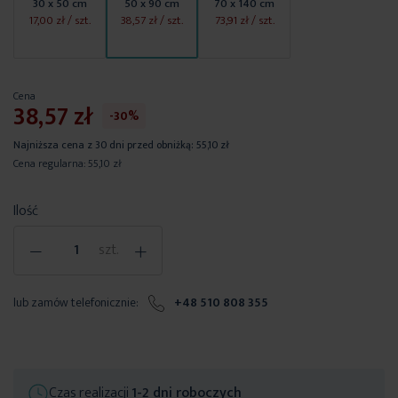
30 x 50 cm
50 x 90 cm
70 x 140 cm
17,00 zł
/ szt.
38,57 zł
/ szt.
73,91 zł
/ szt.
Cena
38,57 zł
-30%
Najniższa cena z 30 dni przed obniżką:
55,10 zł
Cena regularna:
55,10 zł
Ilość
-
+
szt.
lub zamów telefonicznie:
+48 510 808 355
Czas realizacji
1-2 dni roboczych