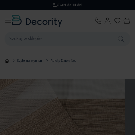
Wysyłka
1-2 dni
Szyte na wymiar
Rolety Dzień Noc
Przejdź
na
koniec
galerii