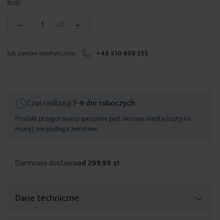
Ilość
-
+
szt.
lub zamów telefonicznie:
+48 510 808 355
Czas realizacji
7-9 dni roboczych
Produkt przygotowany specjalnie pod zlecenie klienta (szyty na
miarę), nie podlega zwrotowi.
Darmowa dostawa
od 299,99 zł
Dane techniczne