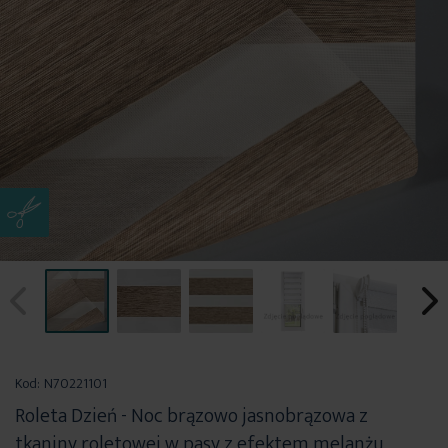
Przejdź
na
Kod:
N70221101
początek
Roleta Dzień - Noc brązowo jasnobrązowa z
galerii
tkaniny roletowej w pasy z efektem melanżu