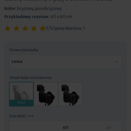
Kolor:
brązowy, jasnobrązowy
Przykładowy rozmiar:
60 x 60 cm
Ocena:
5/5
Opinie klientów:
1
100
100
% of
Strona łańcuszka
Zmień kolor mechanizmu
BIAŁY
Szerokość