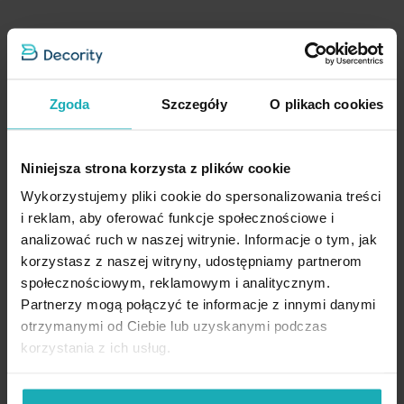
dobrane upinacze i chwosty możesz to zrobić bez problemu. Sznur
Jednostka miary
szt.
do podpinania zasłon, to niebanalna propozycja pełniąca zarówno
praktyczną, jak i dekoracyjną funkcję.
Podobne produkty
Pobierz instrukcję użytkowania i bezpieczeństwa produktu
Zgoda
Szczegóły
O plikach cookies
Szczegóły:
długość całkowita: 68 cm
Niniejsza strona korzysta z plików cookie
Wykorzystujemy pliki cookie do spersonalizowania treści
i reklam, aby oferować funkcje społecznościowe i
analizować ruch w naszej witrynie. Informacje o tym, jak
korzystasz z naszej witryny, udostępniamy partnerom
społecznościowym, reklamowym i analitycznym.
Partnerzy mogą połączyć te informacje z innymi danymi
otrzymanymi od Ciebie lub uzyskanymi podczas
Opinie potwierdzone zakupem
korzystania z ich usług.