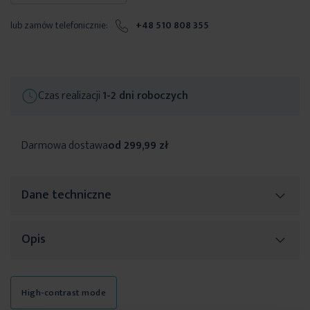
lub zamów telefonicznie:
+48 510 808 355
Czas realizacji
1-2 dni roboczych
Darmowa dostawa
od 299,99 zł
Dane techniczne
Opis
Więcej
SKU
470279
informacji
Rozmiar (szer. x dł.)
77 cm
Piękne upięcie zasłon lub firan może w prosty sposób całkowicie
High-contrast mode
odmienić charakter aranżacji. Wykorzystując do tego odpowiednio
Długość
77 cm