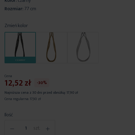
Kolor:
czarny
Rozmiar:
77 cm
Zmień kolor
CZARNY
Cena
12,52 zł
-30%
Najniższa cena z 30 dni przed obniżką:
17,90 zł
Cena regularna:
17,90 zł
Ilość
-
+
szt.