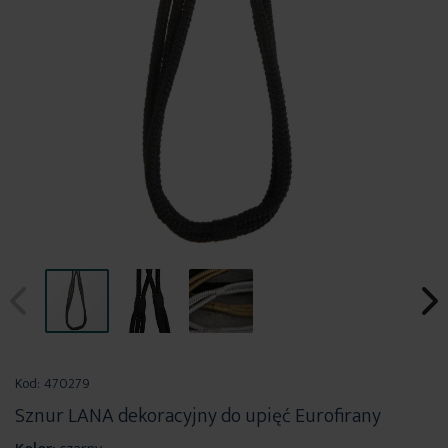
Przejdź
na
Kod:
470279
początek
Sznur LANA dekoracyjny do upięć Eurofirany
galerii